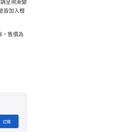
色調呈現漸變
 氣墊皆加入橙
季發佈，售價為
訂閱