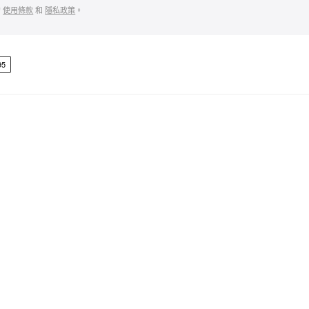
的
使用條款
和
隱私政策
。
95