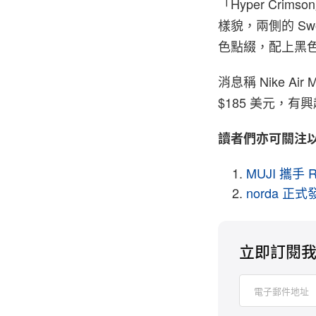
「Hyper Cr
樣貌，兩側的 Sw
色點綴，配上黑
消息稱 Nike Ai
$185 美元，
讀者們亦可關注
MUJI 攜手 
norda 正
立即訂閱