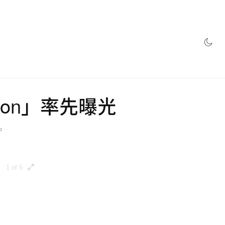
網店
imson」率先曝光
。
1 of 5