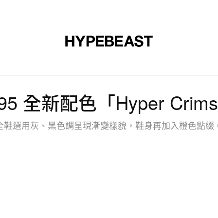
裝
球鞋
藝文
設計
音樂
生活
視頻
品牌
Max 95 全新配色「Hyper Cr
全鞋選用灰、黑色調呈現漸變樣貌，鞋身再加入橙色點綴