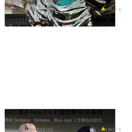
靈感來自「為妻子打造雕塑的羅馬傳統」。
4.7K
0
Art 藝文
2024年8月16日
OVO 攜手 New Era 打造全新 MLB 系列
帶來 Dodgers、Yankees、Blue Jays 三支隊伍的款式。
3.8K
0
Fashion 時裝
2024年8月16日