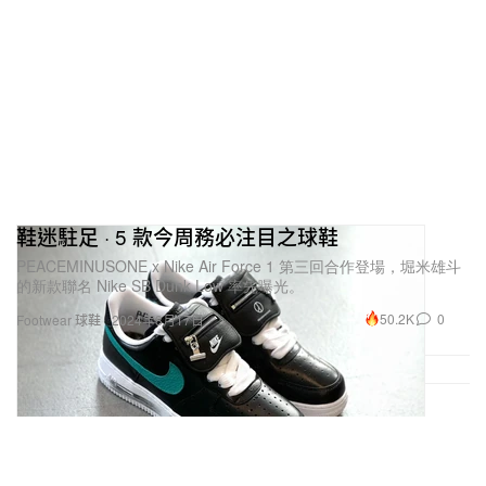
鞋迷駐足 · 5 款今周務必注目之球鞋
PEACEMINUSONE x Nike Air Force 1 第三回合作登場，堀米雄斗
的新款聯名 Nike SB Dunk Low 率先曝光。
50.2K
0
Footwear 球鞋
2024年8月17日