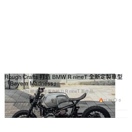
Rough Crafts 打造 BMW R nineT 全新定製車型
「Bayern Madness」
Rough Crafts 睽違 8 年再次操刀 R nineT 新作品。
11.4K
0
Automotive 汽車
2024年8月16日