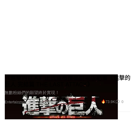
Vans
$130 USD
購買
Imran Potato x Premium Knu
“HBX”
《進擊的巨人》正式宣布推出劇場版動畫《進擊的
Skool MTE-1
巨人 完結篇 THE LAST ATTACK》
購買鏈接：
HBX
無數粉絲們的願望終於實現！
73.9K
0
Entertainment 娛樂
2024年8月18日