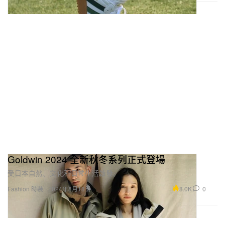
Crocs
$80 USD
購買
Crush Clog
“HBX”
購買鏈接：
HBX
NORDA 002
Goldwin 2024 全新秋冬系列正式登場
受日本自然、文化和日常生活啟發。
8.0K
0
Fashion 時裝
2024年8月18日