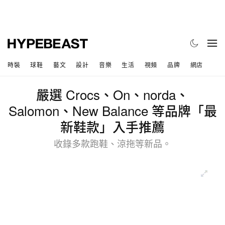
時裝
球鞋
藝文
設計
音樂
生活
視頻
品牌
網店
嚴選 Crocs、On、norda、
Salomon、New Balance 等品牌「最
新鞋款」入手推薦
收錄多款跑鞋、涼拖等新品。