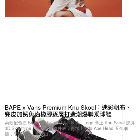
購買
Cloud X 4
“HBX”
購買鏈接：
HBX
AMIRI SKEL TOP LOW
BAPE x Vans Premium Knu Skool：迷彩帆布、
麂皮加鯊魚齒橡膠逐層打造潮爆聯乘球鞋
兩款配色把 BAPE 標誌性迷彩與「STA」Logo 疊上 Knu Skool 澎湃
3D Sidestripe、冰感棋盤格外底，再加上客製 Ape Head 五金細
節，型格層次一眼認出。