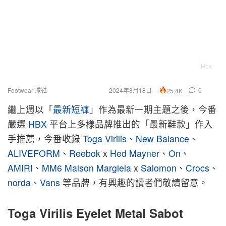
Hbx
Footwear 球鞋
2024年8月18日
0
25.4K
繼上週以「
最新短褲
」作為最新一期主題之後，今番
嚴選
HBX
平台上多樣品牌推出的「最新鞋款」作入
手推薦，今番收錄
Toga Virilis
、
New Balance
、
ALIVEFORM
、
Reebok
x
Hed Mayner
、
On
、
AMIRI
、
MM6 Maison Margiela
x
Salomon
、
Crocs
、
norda
、
Vans
等品牌，有興趣的讀者們敬請留意。
Toga Virilis Eyelet Metal Sabot