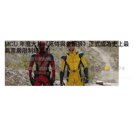
MCU 年度大片《死侍與金鋼狼》正式成為史上最
高票房限制級電影
成功超越《小丑》的紀錄。
5.1K
0
Entertainment 娛樂
2024年8月17日