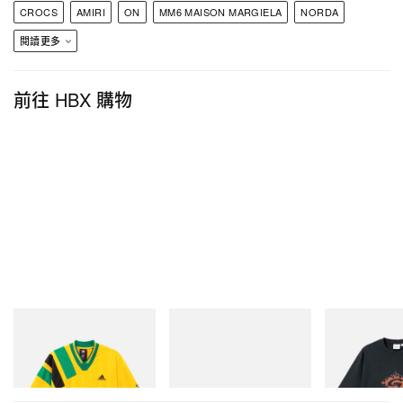
CROCS
AMIRI
ON
MM6 MAISON MARGIELA
NORDA
ALIVEFORM FLAINE VEIN
閱讀更多
前往 HBX 購物
ALIVEFORM
$405 USD
adidas Originals
Merrell 1TRL
Gramicci
購買
Adidas Originals X Brain
Merrell 1TRL X Perks And
Flame Tee
FLAINE VEIN
“HBX”
Dead Disney Football Jersey
Mini Hydro Next Gen Moc
立即購入
立即購入
立即購入
購買鏈接：
HBX