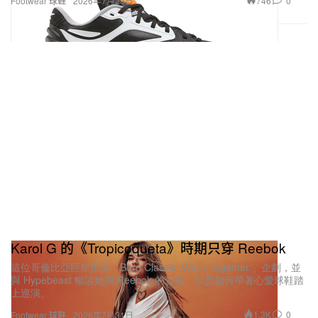
746
0
Footwear 球鞋
2026年7月29日
購買鏈接：
HBX
On Cloud X 4
Karol G 的《Tropicoqueta》時期只穿 Reebok
這位哥倫比亞巨星推出「Born Classic. Worn Together.」企劃，並
與 Hypebeast 暢談她與 Reebok 的合作，以及如何帶著心愛球鞋踏
上巡演。
1.3K
0
Footwear 球鞋
2026年7月31日
On
$165 USD