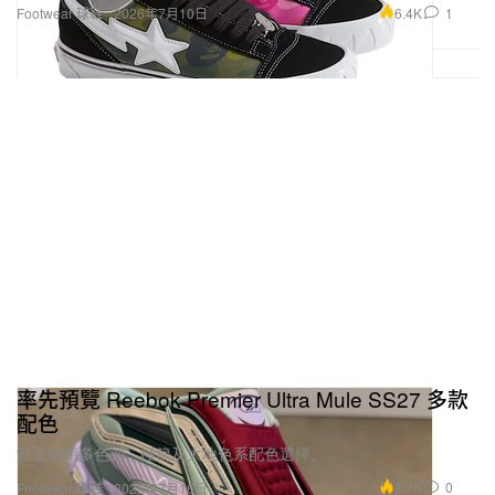
6.4K
1
Footwear 球鞋
2026年7月10日
AMIRI
$675 USD
購買
SKEL TOP LOW
“HBX”
購買鏈接：
HBX
MM6 Maison Margiela x Salomon
XT-4 MULE MM6 MAISON
MARGIELA
率先預覽 Reebok Premier Ultra Mule SS27 多款
配色
涵蓋鮮明多色調、極簡及大地色系配色選擇。
2.7K
0
Footwear 球鞋
2026年7月16日