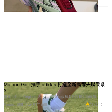
MM6 Maison Margiela
$405 USD
購買
Salomon XT-4 MULE MM6
“HBX”
MAISON MARGIELA
購買鏈接：
HBX
Crocs Crush Clog
Malbon Golf 攜手 adidas 打造全新高爾夫聯乘系
列
帶來 adidas Originals Samba 聯乘鞋款和多款高爾夫球服飾。
7.7K
0
Footwear 球鞋
2024年8月18日