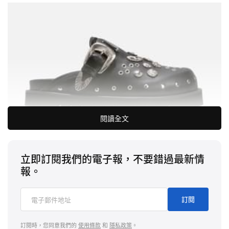
閱讀全文
立即訂閱我們的電子報，不要錯過最新情
Toga Virilis
$415 USD
購買
Eyelet Metal Sabot
“HBX”
報。
購買鏈接：
HBX
訂閱
訂閱時，您同意我們的
使用條款
和
隱私政策
。