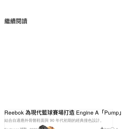
Reebok X Hed Mayner Classic
繼續閱讀
Leather
Reebok 為現代籃球賽場打造 Engine A「Pump」
結合自適應外骨骼鞋面與 90 年代初期的經典撞色設計。
Reebok
$300 USD
購買
X Hed Mayner Classic Leather
“HBX”