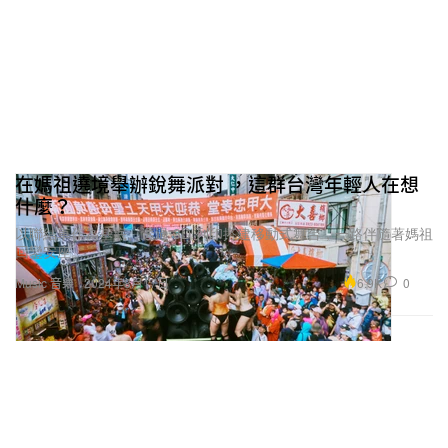
在媽祖遶境舉辦銳舞派對 ，這群台灣年輕人在想
什麼？
以聯結車作為基底、透過 3D 列印搭建移動式舞台，一路伴隨著媽祖
回鑾安座。
6.9K
0
Music 音樂
2024年8月17日