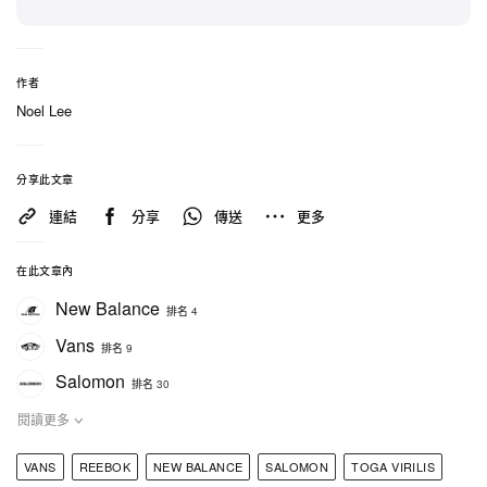
New Balance 1906R
作者
Noel Lee
分享此文章
連結
分享
傳送
更多
在此文章內
New Balance
排名 4
Vans
排名 9
New Balance
$140 USD
購買
Salomon
1906R
“HBX”
排名 30
Reebok
閱讀更多
購買鏈接：
HBX
AMIRI
VANS
REEBOK
NEW BALANCE
SALOMON
TOGA VIRILIS