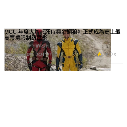
MCU 年度大片《死侍與金鋼狼》正式成為史上最
高票房限制級電影
成功超越《小丑》的紀錄。
5.1K
0
Entertainment 娛樂
2024年8月17日