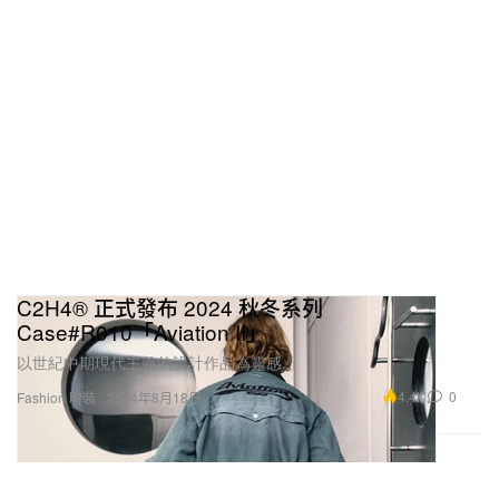
NORDA
$265 USD
購買
002
“HBX”
購買鏈接：
HBX
C2H4® 正式發布 2024 秋冬系列
Case#R010「Aviation II」
Vans Imran Potato x Premium Knu
以世紀中期現代主義的設計作品為靈感。
Skool MTE-1
4.4K
0
Fashion 時裝
2024年8月18日