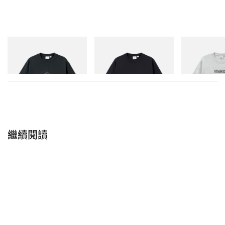
你選擇這輛車最主要的原因？
其實當初買這台車是因為自己很喜歡老車方方正正的
樣子，加上剛好有認識的朋友他準備要割愛自己的愛
Gramicci
Gramicci
Gramicci
Flame Tee
One Point Logo Tee
Yosemite Valley
車就接手照顧。
立即購入
立即購入
立即購入
1 of 8
繼續閱讀