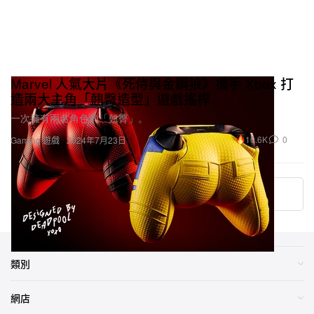
Marvel 人氣大片《死侍與金鋼狼》攜手 Xbox 打
造兩大主角「翹臀造型」遊戲搖桿
一次擁有兩名角色的「翹臀」。
10.6K
0
Gaming 遊戲
2024年7月23日
More ▾
類別
網店
其他網站