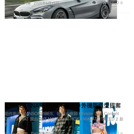
自己的喜好，所以就挑選了 E34，開了一年後，發現
自己更受到 E30 整體的比例吸引，於是就換成現在
這台 E30。
未來如果更有能力的話，希望能夠擁有一台老的
Porsche 964 或 Porsche 993，以及 Saab 900 Turbo
S。
STREETSNAP: HOKA 最新戶外機能造型提案
唱作歌手 MANSONVIBES、物理治療師 Christie 以及 Content
Creator WAT 親自演繹 MACH 6 與 HOKA MAFATE SPEED 2 新
作。
Presented by HOKA
16.1K
0
Footwear 球鞋
對於有意入坑 E30 的車友有甚麼建議？