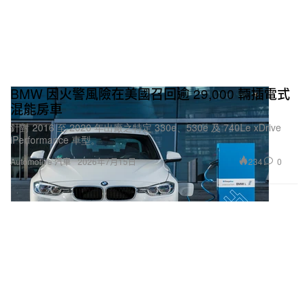
這輛車的主要用途？
這台車主要都還是我上下班代步使用，有時候會安排
去一些低底盤友善的露營區露營，有時候則是去海邊
BMW 因火警風險在美國召回逾 29,000 輛插電式
看看海。
混能房車
針對 2016 至 2020 年出廠之特定 330e、530e 及 740Le xDrive
這輛車有什麼過去？它去過哪些地方？
iPerformance 車型。
234
0
Automotive 汽車
2026年7月15日
我知道這台車在我前車主手上被照顧的非常好，所以
在我手上我也想要盡我能力把它顧得漂亮，開出去時
讓看到車的人覺得這台車很棒。平常壓力大繁忙的時
候都會開著他出去放鬆自己的身心，偶爾也會跟一些
愛車的朋友們一起出去，只要看到一群很帥的車，自
己的內心不自覺就會放鬆。
任何關於這輛車的細節？改裝？變化？