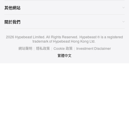
關於我們
2026
Hypebeast Limited
. All Rights Reserved.
Hypebeast ® is a registered
trademark of Hypebeast Hong Kong Ltd.
網站聲明
|
隱私政策
|
Cookie 政策
|
Investment Disclaimer
繁體中文