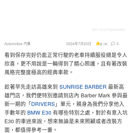
Ben Kuo/Hypebeast
Automotive 汽車
2024年7月23日
0
8.1K
看到保存完好仍能正常行駛的老車持續服役總是令人
欣喜，更不用說是一輛得到了精心照護，且有著改裝
風格完整度極高的經典車款。
趁著早先走訪高雄來到
SUNRISE BARBER
最新高
雄門店，我們便特別邀請到店內 Barber Mark 參與最
新一期的「
DRIVERS
」單元，親身為我們分享他入
手數年的
BMW E30
有哪些特別之處，對於有意入坑
E30 的車迷來說，想來無論是未來照顧或者改裝方
面，都值得參考一番。