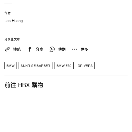
作者
Leo Huang
分享此文章
連結
分享
傳送
更多
HYPEBEAST Taiwan（@hypebeasttw）分享的貼文
BMW
SUNRISE BARBER
BMW E30
DRIVERS
這輛車的品牌、型號、年份？
前往 HBX 購物
BMW 318i 、1990。
你何時入手這輛車？
2021 年 4 月。