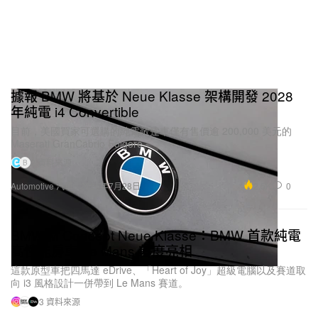
這台車的主要設定就是低趴姿態，改裝部分包括
BBS RT 輪框、RECARO LS 座椅、M42 引擎、
AirForce RC1 氣壓等等，這些都是在前車主手上就
已經有的改裝品，到我手上後，我想要讓輪框的設定
據報 BMW 將基於 Neue Klasse 架構開發 2028
年純電 i4 Convertible
從嵌框變成藏框，所以有再去潤輪拱，以及裝上後雪
窗和三角窗鋁板，最後是 NRG 快拆方向盤。
目前，美國買家可選購的純電敞篷車僅有售價逾 200,000 美元的
Maserati GranCabrio Folgore。
2 資料來源
B
1 of 5
2.5K
0
Automotive 汽車
2026年7月28日
BMW M Concept Neue Klasse：BMW 首款純電
高性能房車 Le Mans 首度亮相
這款原型車把四馬達 eDrive、「Heart of Joy」超級電腦以及賽道取
向 i3 風格設計一併帶到 Le Mans 賽道。
3 資料來源
1.3K
0
Automotive 汽車
2026年6月15日