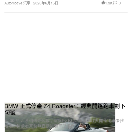
在你長大成人的過程中，你的夢想車是？
現在這台車其實就是我的夢想車之一。
對於照顧 E30 有甚麼特別的心得？
我擁有這台車三年，E30 算是滿經典的一款老車，玩
得人也很多，所以相較下零件取得也比較容易。開到
現在的心得就是它真的是一台很棒很帥的車，就算不
做太多的改裝，原廠素素的也是一台很棒的車子。
BMW 正式停產 Z4 Roadster：經典開篷跑車劃下
你還擁有過哪些車？你現在想要的車？
句號
近 30 年 Z 系列傳奇落幕，這款巴伐利亞車廠的經典開蓬跑車優雅
我人生第一台車是 BMW E34 520i，最初從二輪的老
退場，目前看來暫無直接後繼車型接棒。
偉士牌 S 150 想要開始轉換成汽車時，第一個標準就
1.1K
0
Automotive 汽車
2026年5月15日
是喜歡方方正正的車型，當時也沒有到非常懂和確定