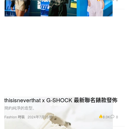
真的想要入坑的朋友，我真心的建議，一開始買車真
的不要省，千萬不要為了省錢去買那些很便宜的
E30，日後需要維修的費用會更加可觀。接著買車看
車時一定要請懂車的朋友幫忙看，車身不要有鏽蝕我
覺得是最重要的，玩老車要有一個覺悟，你要隨時有
車子顧路坐拖車的決心，然後如果可以保拖車險，一
定要保。
汽車行業與汽車文化的未來？
thisisneverthat x G-SHOCK 最新聯名錶款發佈
對於台灣的汽車文化以及行業還是希望可以再更自
簡約純淨的造型。
由，當然自由的同時，法規的調整以及玩車人們的素
質都要有共同的提升以及進步，別再讓大眾認為玩車
8.0K
0
Fashion 時裝
2024年7月23日
是一件讓人厭惡的事情，同時也希望對於改裝法規能
夠更像國外的文化有更完善的規則。