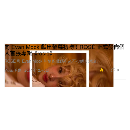
向 Evan Mock 獻出螢幕初吻！ROSÉ 正式發佈個
人首張專輯《rosie》
ROSÉ 與 Evan Mock 的情侶戲碼引來不少網友討論。
6.0K
0
Music 音樂
2024年12月6日