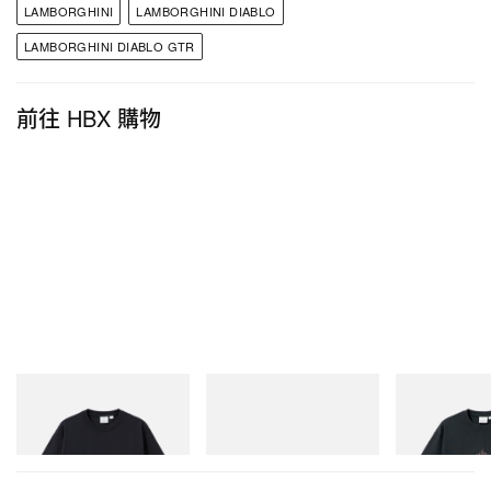
LAMBORGHINI
LAMBORGHINI DIABLO
LAMBORGHINI DIABLO GTR
前往 HBX 購物
Gramicci
adidas Originals
Gramicci
One Point Logo Tee
SAMBA OG
Flame Tee
立即購入
立即購入
立即購入