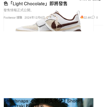
色「Light Chocolate」即將發售
發售情報正式公開。
22.4K
0
Footwear 球鞋
2024年12月6日
Streetsnaps: 小黑，好久不見！Shohei
Matsuzaki 松㟢翔平