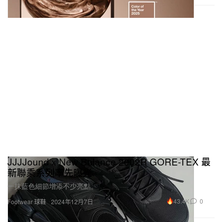
JJJJound x New Balance 2002R GORE-TEX 最
新聯乘系列率先曝光
一抹藍色細節增添不少亮點。
43.4K
0
Footwear 球鞋
2024年12月7日