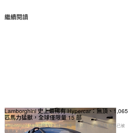
繼續閱讀
Lamborghini 史上最稀有 Hypercar：無頂、1,065
匹馬力猛獸，全球僅限量 15 部
Lamborghini 這款混能 V12 怪獸直接「斬頂」，全車 15 部早已被
收藏家搶購一空。