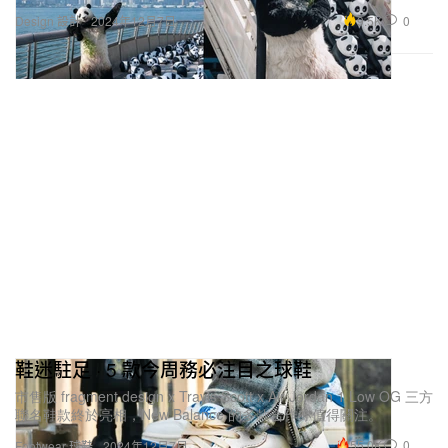
9.5K
0
Design 設計
2024年12月7日
鞋迷駐足 · 5 款今周務必注目之球鞋
市售版 fragment design x Travis Scott x Air Jordan 1 Low OG 三方
聯名鞋款終於亮相，New Balance 的多款合作亦值得關注。
55.0K
0
Footwear 球鞋
2024年12月7日