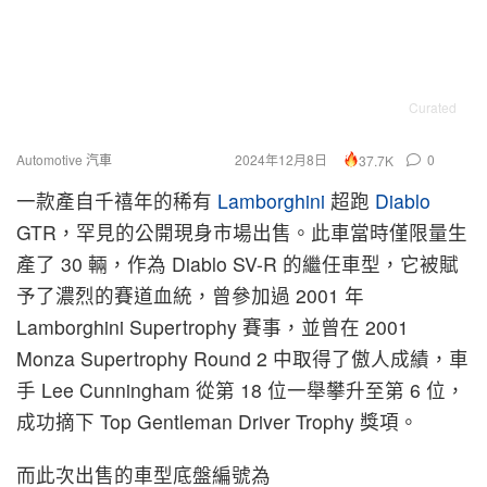
Curated
Automotive 汽車
2024年12月8日
0
37.7K
一款產自千禧年的稀有
Lamborghini
超跑
Diablo
GTR，罕見的公開現身市場出售。此車當時僅限量生
產了 30 輛，作為 Diablo SV-R 的繼任車型，它被賦
予了濃烈的賽道血統，曾參加過 2001 年
Lamborghini Supertrophy 賽事，並曾在 2001
Monza Supertrophy Round 2 中取得了傲人成績，車
手 Lee Cunningham 從第 18 位一舉攀升至第 6 位，
成功摘下 Top Gentleman Driver Trophy 獎項。
而此次出售的車型底盤編號為