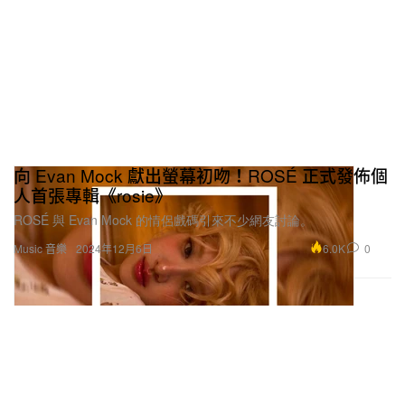
向 Evan Mock 獻出螢幕初吻！ROSÉ 正式發佈個
人首張專輯《rosie》
ROSÉ 與 Evan Mock 的情侶戲碼引來不少網友討論。
6.0K
0
Music 音樂
2024年12月6日