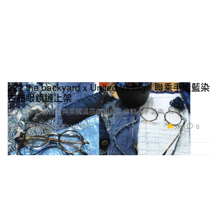
222 the backyard x United Vintage 聯乘手造藍染
古布眼鏡鏈上架
採用日本藍染古布與英國温莎御用藍染線料人手製作。
5.0K
0
Fashion 時裝
2024年11月12日