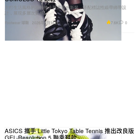
主打生活風格的跑鞋換上芭蕾靈感新裝，搭配標誌性緞帶綁帶設
計，展現多層次質感。
7.6K
0
Footwear 球鞋
2026年6月16日
ASICS 攜手 Little Tokyo Table Tennis 推出改良版
GEL-Resolution 5 聯乘鞋款