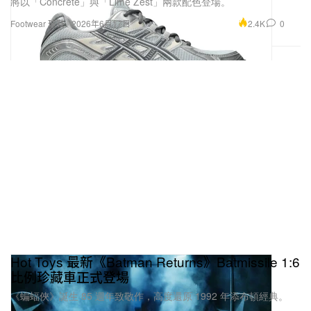
將以「Concrete」與「Lime Zest」兩款配色登場。
2.4K
0
Footwear 球鞋
2026年6月17日
Hot Toys 最新《Batman Returns》Batmissile 1:6
比例珍藏車正式登場
《蝙蝠俠》誕生 85 週年致敬作，高度還原 1992 年添布頓經典。