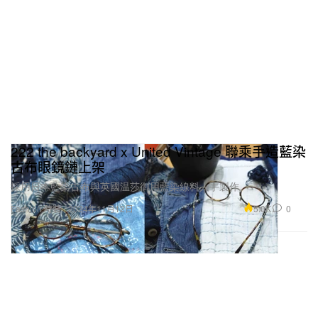
222 the backyard x United Vintage 聯乘手造藍染
古布眼鏡鏈上架
採用日本藍染古布與英國温莎御用藍染線料人手製作。
5.0K
0
Fashion 時裝
2024年11月12日