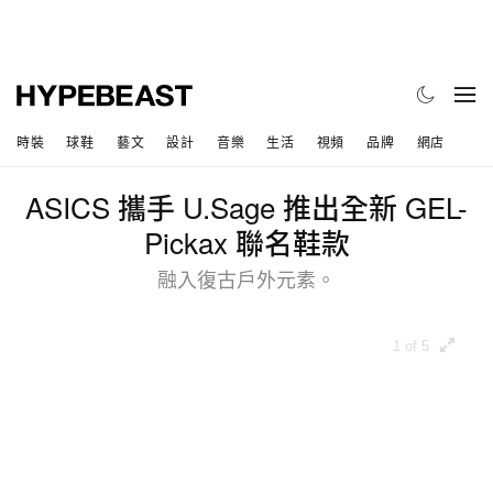
時裝
球鞋
藝文
設計
音樂
生活
視頻
品牌
網店
ASICS 攜手 U.Sage 推出全新 GEL-
Pickax 聯名鞋款
融入復古戶外元素。
1 of 5