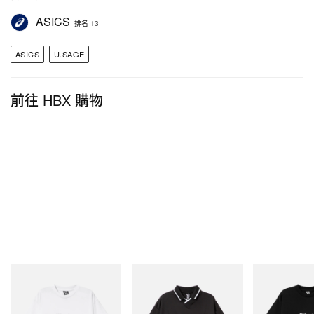
ASICS
排名 13
ASICS
U.SAGE
前往 HBX 購物
INITIAL
INITIAL
INITIAL
Billionaire Boys Club X Initial
Billionaire Boys Club X Initial
Billionaire Boys 
D Cotton T-Shirt 3
D Game Shirt
D Cotton T-Shirt