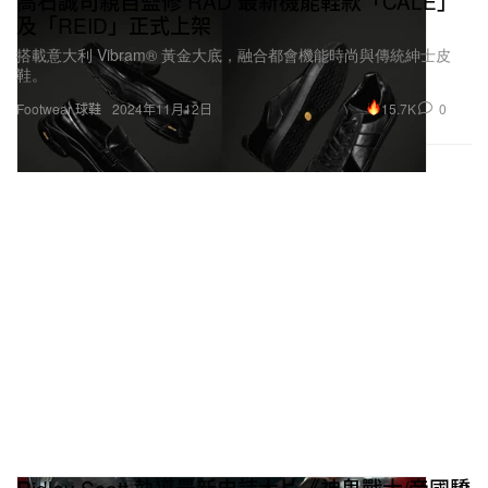
高石誠司親自監修 RAD 最新機能鞋款「CALE」
及「REID」正式上架
搭載意大利 Vibram® 黃金大底，融合都會機能時尚與傳統紳士皮
鞋。
15.7K
0
Footwear 球鞋
2024年11月12日
Ridley Scott 執導最新史詩大片《神鬼戰士/帝國驕