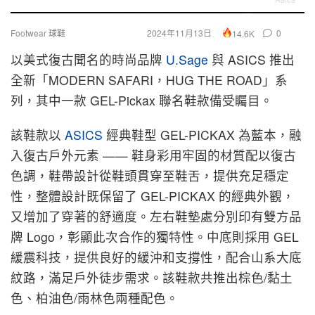
Footwear 球鞋
2024年11月13日
0
14.6K
以美式復古聞名的時尚品牌
U.Sage
與 ASICS 推出
全新「MODERN SAFARI，HUG THE ROAD」系
列，其中一款 GEL-Pickax 聯名鞋款備受矚目。
該鞋款以
ASICS
經典鞋型 GEL-PICKAX 為藍本，融
入復古戶外元素 —— 鞋身彩用牢固的材質配以復古
色調，鞋帶設計從鞋頭貫穿至鞋舌，提供充足穩定
性，整體設計既保留了 GEL-PICKAX 的經典外觀，
又增加了穿著的舒適度。左右鞋墊處分別印有雙方品
牌 Logo，彰顯此次合作的獨特性。中底則採用 GEL
緩震科技，提供良好的緩沖和支撐性，配合山系大底
紋路，滿足戶外徒步需求。該鞋款共推出棕色/黏土
色、柏油色/雨林色兩種配色。