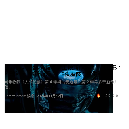
Disney+ 2025 年度即將上映新作影集：《異形：
地球》、《鋼鐵心》、《夜魔俠：重生》
同步收錄《大熊餐廳》第 4 季與《安道爾》第 2 季等多部新作片
段。
11.9K
0
Entertainment 娛樂
2024年11月12日