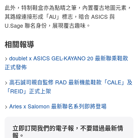
此外，特制鞋盒亦為點睛之筆，內置覆古地圖元素，
其路線連接形成「AU」標志，暗合 ASICS 與
U.Sage 聯名身份，展現覆古趣味。
相關報導
>
doublet x ASICS GEL-KAYANO 20 最新聯乘鞋款
正式發佈
>
高石誠司親自監修 RAD 最新機能鞋款「CALE」及
「REID」正式上架
>
Aries x Salomon 最新聯名系列即將登場
立即訂閱我們的電子報，不要錯過最新情
報。