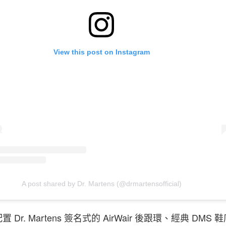
View this post on Instagram
A post shared by Dr. Martens (@drmartensofficial)
Dr. Martens 簽名式的 AirWair 後跟環、經典 DMS