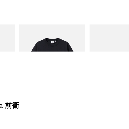
Gramicci
Merrell 1TRL
One Point Logo Tee
Merrell 1TRL X Perks A
Storm GORE-TEX®
立即購入
立即購入
la 前衛