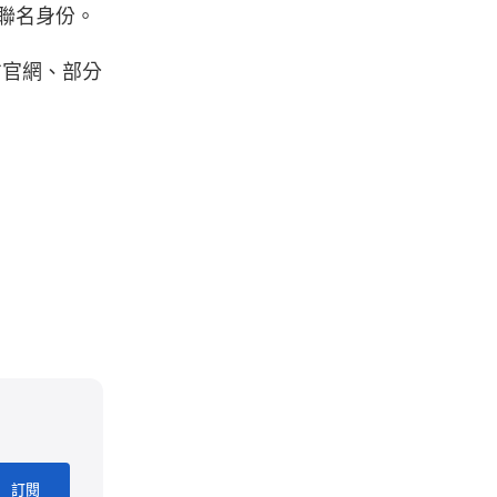
突顯聯名身份。
登陸雙方官網、部分
訂閱