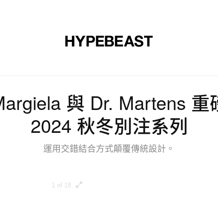
裝
球鞋
藝文
設計
音樂
生活
視頻
品牌
Margiela 與 Dr. Mart
2024 秋冬別注系列
運用交錯結合方式顛覆傳統設計。
1 of 18