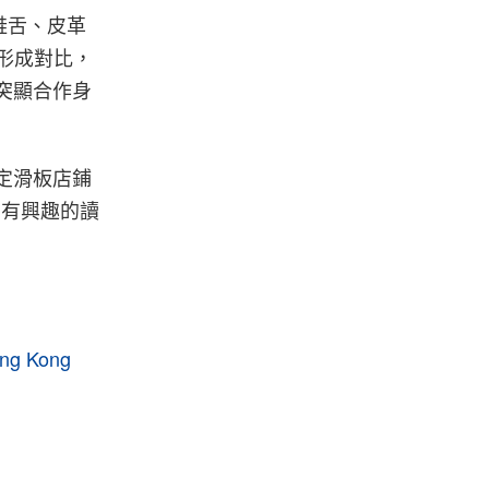
鞋舌、皮革
籤形成對比，
字樣突顯合作身
日登陸指定滑板店鋪
元，有興趣的讀
ng Kong