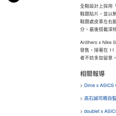
全鞋設計上採用「
鞋跟貼片，並以鮮
鞋跟處皮革左右腳分別
分，最後搭載深
Antihero x Ni
發售，接著在 11 
者不妨多加留意
相關報導
>
Dime x ASIC
>
高石誠司親自監修
>
doublet x 