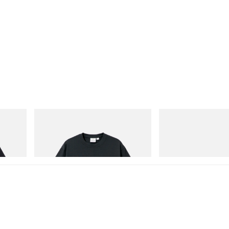
Gramicci
Merrell 1TRL
Flame Tee
Merrell 1TRL X Perks A
Storm GORE-TEX®
立即購入
立即購入