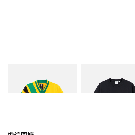
adidas Originals
Gramicci
Adidas Originals X Brain Dead Disney
One Point Logo Tee
Football Jersey
立即購入
立即購入
繼續閱讀