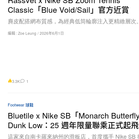
麂皮配搭網布質感，為經典低筒輪廓注入更精緻層次
編輯 :
Zoe Leung
/
2026年6月1日
3.3K
1
Footwear 球鞋
Bluetile x Nike SB「Monarch Butterf
Dunk Low：25 週年限量聯乘正式起飛
這家來自南卡羅來納州的滑板店，首度攜手 Nike SB
乘，以移民故事、社群韌性與尋找歸屬的旅程為題，