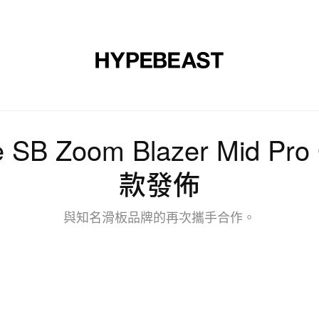
裝
球鞋
藝文
設計
音樂
生活
視頻
品牌
ike SB Zoom Blazer Mid
款發佈
與知名滑板品牌的再次攜手合作。