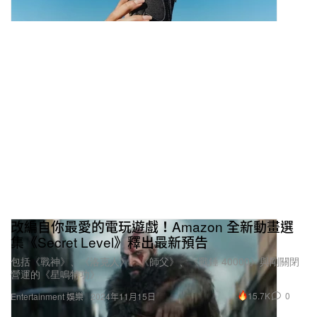
改編自你最愛的電玩遊戲！Amazon 全新動畫選
集《Secret Level》釋出最新預告
包括《戰神》、《洛克人》、《師父》、《戰錘 40000》與剛關閉
營運的《星鳴特功》
15.7K
0
Entertainment 娛樂
2024年11月15日