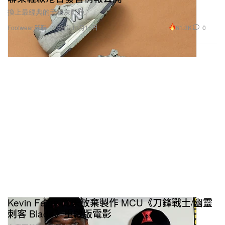
換上最經典的元祖灰配色。
61.3K
0
Footwear 球鞋
2024年11月15日
Kevin Feige 尚未放棄製作 MCU《刀鋒戰士/幽靈
刺客 Blade》重啟版電影