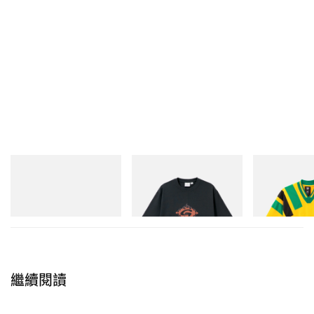
adidas Originals
Gramicci
adidas Original
Handball Spezial Loafer
Flame Tee
Adidas Original
Shoes
Dead Disney Fo
立即購入
立即購入
立即購入
繼續閱讀