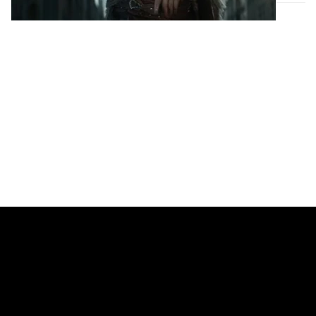
Apple TV+ 人氣科幻影集《末日地堡》最新第二
季於今日正式上線
爛番茄影評 94% 新鮮度開盤。
19.8K
0
Entertainment 娛樂
2024年11月15日