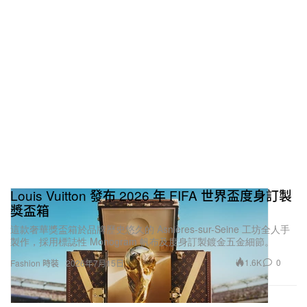
Louis Vuitton 發布 2026 年 FIFA 世界盃度身訂製
獎盃箱
這款奢華獎盃箱於品牌歷史悠久的 Asnières-sur-Seine 工坊全人手
製作，採用標誌性 Monogram 帆布及度身訂製鍍金五金細節。
1.6K
0
Fashion 時裝
2026年7月15日