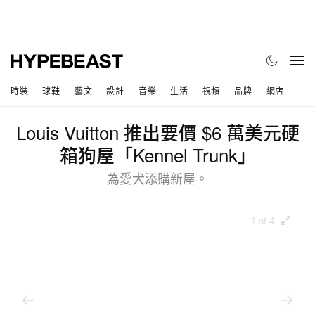
時裝
球鞋
藝文
設計
音樂
生活
視頻
品牌
網店
Louis Vuitton 推出要價 $6 萬美元硬
箱狗屋「Kennel Trunk」
為愛犬添購新屋。
1 of 4