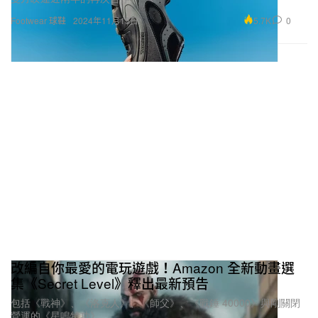
5.7K
0
Footwear 球鞋
2024年11月15日
改編自你最愛的電玩遊戲！Amazon 全新動畫選
集《Secret Level》釋出最新預告
包括《戰神》、《洛克人》、《師父》、《戰錘 40000》與剛關閉
營運的《星鳴特功》