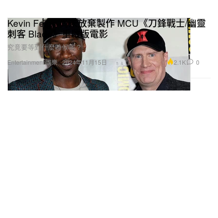
Kevin Feige 尚未放棄製作 MCU《刀鋒戰士/幽靈
刺客 Blade》重啟版電影
究竟要等到什麼時候呢？
2.1K
0
Entertainment 娛樂
2024年11月15日