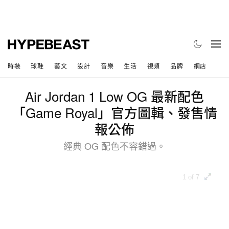
時裝
球鞋
藝文
設計
音樂
生活
視頻
品牌
網店
Air Jordan 1 Low OG 最新配色
「Game Royal」官方圖輯、發售情
報公佈
經典 OG 配色不容錯過。
1 of 7