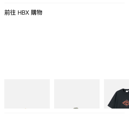
前往 HBX 購物
adidas Originals
Merrell 1TRL
Gramicci
SAMBA OG
Merrell 1TRL X Perks And
Flame Tee
Mini Hydro Next Gen Moc
立即購入
立即購入
立即購入