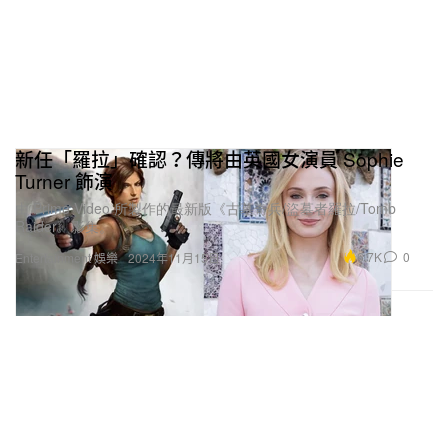
新任「羅拉」確認？傳將由英國女演員 Sophie
Turner 飾演
由 Prime Video 所製作的最新版《古墓奇兵/盜墓者羅拉/Tomb
Raider》影集。
6.7K
0
Entertainment 娛樂
2024年11月15日