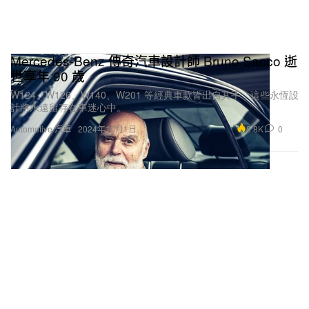
Mercedes-Benz 傳奇汽車設計師 Bruno Sacco 逝
世享年 90 歲
W124、W126、W140、W201 等經典車款皆出自其手，這些永恆設
計將永遠留存在車迷心中。
8.8K
0
Automotive 汽車
2024年10月1日