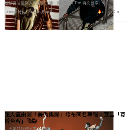
運動套裝值得入手之外，新一回 Photo Tee 再次登場。
46.8K
0
Fashion 時裝
2024年9月30日
超人氣樂團「美秀集團」發布同名專輯，宣告「賽
博台客」降臨
「大家好我們是美秀集團！」