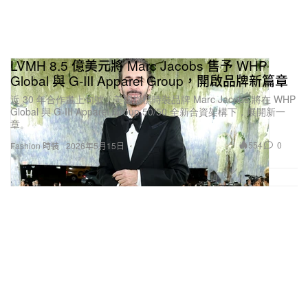
LVMH 8.5 億美元將 Marc Jacobs 售予 WHP
Global 與 G-III Apparel Group，開啟品牌新篇章
近 30 年合作畫上句號，美國指標時裝品牌 Marc Jacobs 將在 WHP
Global 與 G-III Apparel Group 50/50 全新合資架構下，展開新一
章。
554
0
Fashion 時裝
2026年5月15日