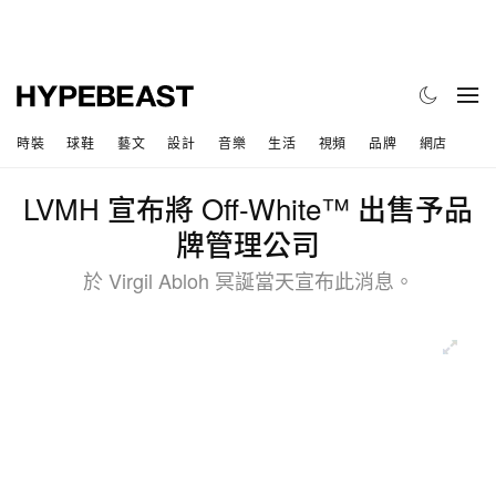
時裝
球鞋
藝文
設計
音樂
生活
視頻
品牌
網店
LVMH 宣布將 Off-White™ 出售予品
牌管理公司
於 Virgil Abloh 冥誕當天宣布此消息。