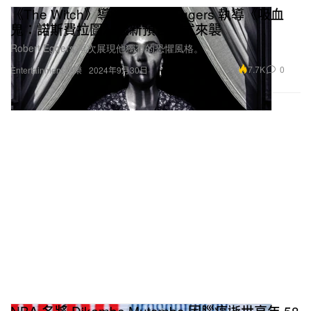
《The Witch》導演 Robert Eggers 執導《吸血
鬼：諾斯費拉圖》最新預告正式來襲
Robert Eggers 再次展現他獨有的恐懼風格。
7.7K
0
Entertainment 娛樂
2024年9月30日
NBA 名將 Dikembe Mutombo 因腦癌逝世享年 58