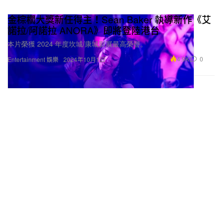
金棕櫚大獎新任得主！Sean Baker 執導新作《艾
諾拉/阿諾拉 ANORA》即將登陸港台
本片榮獲 2024 年度坎城/康城影展最高榮譽。
4.9K
0
Entertainment 娛樂
2024年10月1日