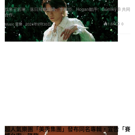
《Good Enough》
找來王若琳、落日飛車國國、李權哲、Hogan鄒序、Gummy B 共同
合作。
1.6K
0
Music 音樂
2024年9月30日
超人氣樂團「美秀集團」發布同名專輯，宣告「賽