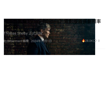
《浴血黑幫 Peaky Blinders》電影版首張劇照率
先公開
Thomas Shelby 正式回歸。
28.0K
0
Entertainment 娛樂
2024年10月1日