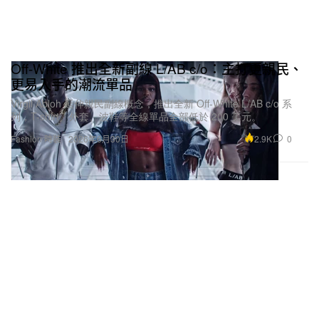
Off-White 推出全新副線 L/AB c/o：主打更親民、
更易入手的潮流單品
Virgil Abloh 延伸親民副線概念，推出全新 Off-White L/AB c/o 系
列，T-shirt、外套、波鞋等全線單品全部低於 200 美元。
2.9K
0
Fashion 時裝
2026年6月30日