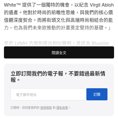
White™ 提供了一個獨特的機會，以紀念 Virgil Abloh
的遺產。他對於時尚的前瞻性思維，與我們的核心價
值觀深度契合。而將街頭文化與高端時尚相結合的能
力，也為我們未來欲推動的計畫奠定堅持的基礎。」
至於 LVMH 方面則提出相似聲明，並認為 Bluestar
Alliance 是承擔此一遺產的不二選擇。「 Bluestar
閱讀全文
Alliance 和我們一樣尊重創意的完整性，我們有信心
在他們的管理下，Off-White™ 將持續創新，延續品
立即訂閱我們的電子報，不要錯過最新情
牌的精神和價值觀。」
報。
Off-White™ 於 2012 年由 Virgil Abloh 創立，被視為
其代表性的品牌 PYREX VISION 之延續。2015 年，
訂閱
該品牌獲得 LVMH 大獎提名，並在同年納入另一時裝
訂閱時，您同意我們的
使用條款
和
隱私政策
。
集團 New Guards Group 麾下。2021 年，LVMH 取
得 Off-White™ 母公司 60% 股權，正式入主該品