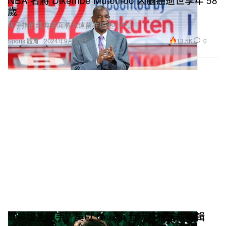
歲
搖手指的經典畫面將永遠留在球迷心中。
13.5K
0
Sports 體育
2024年9月30日
「夢囈系歌手」吳獻 Osean 發行首張正規專輯