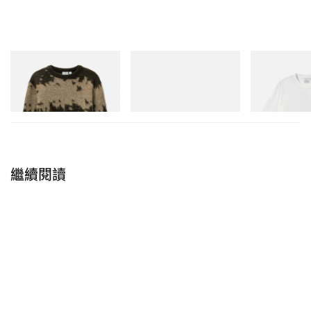
Gramicci
adidas Originals
Gramicci
Mohair Splatter Sweater
Handball Spezial Loafer
Joker Tee
Shoes
立即購入
立即購入
立即購入
繼續閱讀