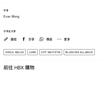
牌。
作者
Evan Wong
相關報導
>
Supreme x Jordan Brand 2024 秋冬聯名系列正式
分享此文章
登場
連結
分享
傳送
更多
>
VALENTINO 2025 春夏系列大秀正式登場
VIRGIL ABLOH
LVMH
OFF-WHITETM
BLUESTAR ALLIANCE
>
Acronym 攜手小島秀夫推出全新《死亡擱淺 2》聯
前往 HBX 購物
名機能夾克