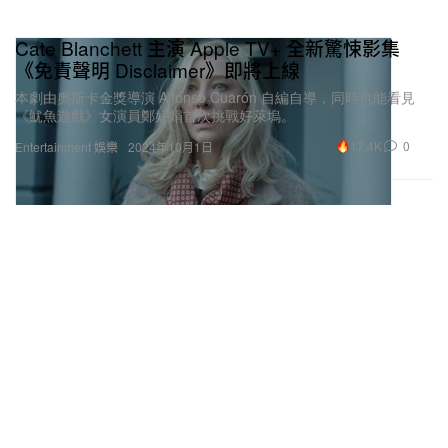
Cate Blanchett 主演 Apple TV+ 全新驚悚影集
《免責聲明 Disclaimer》即將上線
本劇由奧斯卡金獎導演 Alfonso Cuarón 自編自導，同時也能看見
《魷魚遊戲》女演員鄭好娟首次挑戰好萊塢。
17.4K
0
Entertainment 娛樂
2024年10月1日