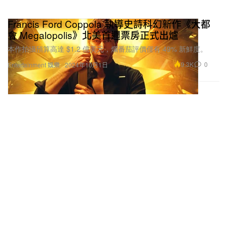
Francis Ford Coppola 執導史詩科幻新作《大都
會 Megalopolis》北美首週票房正式出爐
本作拍攝預算高達 $1.2 億美元，爛番茄評價僅有 49% 新鮮度。
9.3K
0
Entertainment 娛樂
2024年10月1日