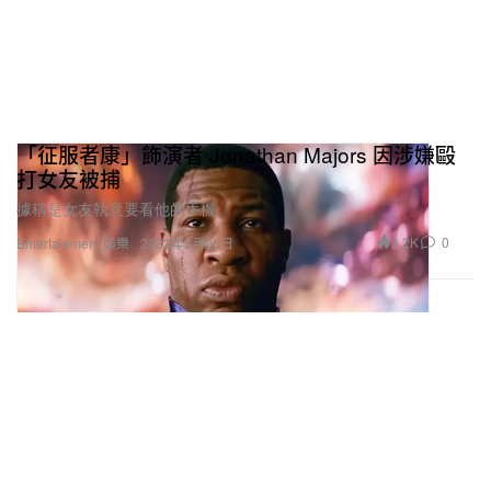
「征服者康」飾演者 Jonathan Majors 因涉嫌毆
打女友被捕
據稱是女友執意要看他的手機。
1.2K
0
Entertainment 娛樂
2023年3月26日