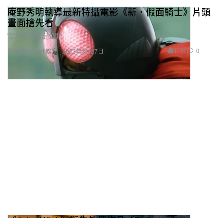
庵野秀明執導最新特攝電影《新．假面騎士》片頭
畫面搶先看
官方期間限定公開。
1.7K
0
Entertainment 娛樂
2023年3月27日