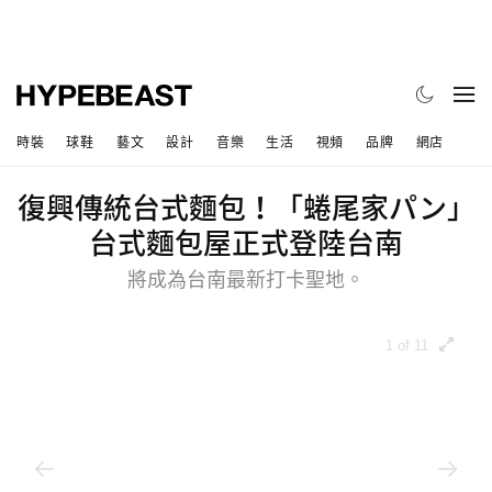
時裝
球鞋
藝文
設計
音樂
生活
視頻
品牌
網店
復興傳統台式麵包！「蜷尾家パン」
台式麵包屋正式登陸台南
將成為台南最新打卡聖地。
1 of 11