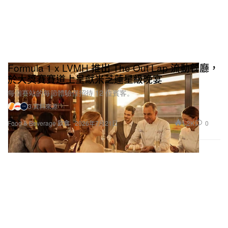
Formula 1 x LVMH 推出 The Out Lap 流動餐廳，
於大獎賽賽道上呈獻米芝蓮星級晚宴
每個賽站的每節體驗僅招待 12 位賓客。
3 資料來源
1.2K
0
Food & Beverage 飲食
2026年7月21日