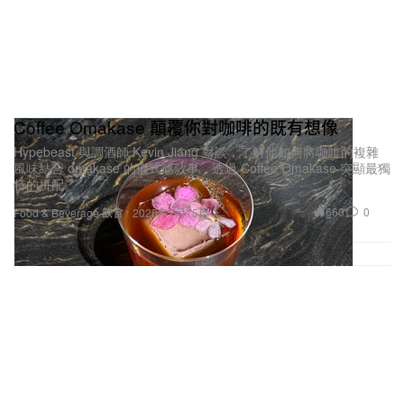
Coffee Omakase 顛覆你對咖啡的既有想像
Hypebeast 與調酒師 Kevin Jiang 對談，了解他如何將咖啡的複雜
風味結合 omakase 的儀式感敘事，透過 Coffee Omakase 突顯最獨
特的拼配。
660
0
Food & Beverage 飲食
2026年7月15日