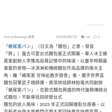
Foodieamber
Food & Beverage 飲食
2023年3月27日
0
1.0K
「
蜷尾家パン
」（日文為「麵包」之意，發音
「胖」）復古可愛台式麵包屋正式開幕。華人冰王蜷
尾家創辦人李豫為追尋記憶中的味道，以童年時期最
喜愛的食物—冰淇淋和傳統麵包作為品牌的兩大主
角，繼「蜷尾家 甘味処散步甜食」後，攜手世界盃
麵包冠軍武子靖師傅、資深烘焙師林柏瑤共同創辦
「蜷尾家パン」，在歐式麵包興盛的時代復興傳統台
式麵包，不斷尋找與研發台式
麵包的迷人風味，2023 年正式回歸進駐台南巷，以
全新老台復古風格門店帶大家回味童年快樂氛圍。