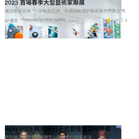
2023 首場春季大型藝術家聯展
邀請來自全球 11 位包含亞洲、非洲與歐洲的藝術家們齊聚台灣。
Presented by VINS Gallery
2.4K
0
Art 藝文
oqliq 2023 秋冬系列正式登陸台北時裝周
特別邀請台灣潛力樂團荒山茉莉進行現場表演。