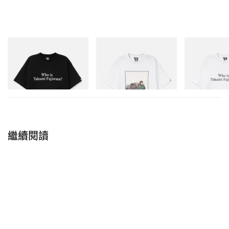
INITIAL
INITIAL
INITIAL
Billionaire Boys Club X Initial
Billionaire Boys Club X Initial
Billionaire Boys 
D Cotton T-Shirt 3
D Cotton T-Shirt 2
D Cotton T-Shirt
立即購入
立即購入
立即購入
繼續閱讀