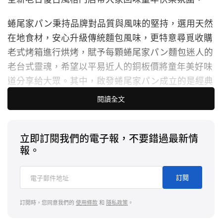
蜷尾家パン秉持品牌對品質與風味的堅持，選用天然
在地食材，安心升級傳統麵包風味，更特意尋覓收購
老式烤箱進行烘烤，賦予每顆蜷尾家パン麵包迷人的
老台式靈魂，希望以平易近人的銅板價將童年美好味
道分享給大眾。其中，啟發蜷尾家パン成立的是經典
麵包—手撕胖，師傅遵循傳統手工製程，抹上獨門特
閱讀全文
製的有鹽奶油，完美復刻童年記憶打造鬆軟綿密的台
式麵包口感。明星商品螺雷胖，形狀近似霜淇淋甜
立即訂閱我們的電子報，不要錯過最新情
筒，蜷尾家更延伸 2015 年世界冰淇淋大賽獲獎品項
報。
—爆米香荔枝蜜紅茶，打造蜜香紅茶口味內餡，每口
都能吃到滿滿濃醇茶香；而肉鬆麵包升級傳統，嚴選
訂閱
台南在地老字號乾貨店肉鬆，搭配內餡特製奶油餡料
與手工打製美乃滋，鹹甜交織口感層次更豐富。除了
訂閱時，您同意我們的
使用條款
和
隱私政策
。
麵包外，攜手
St.1 Cafe’/Work Room 一街咖啡
研發