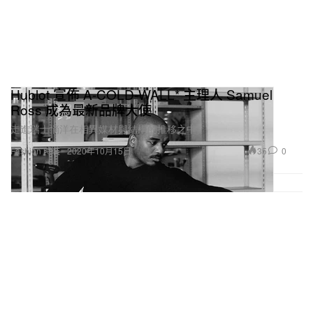
Hublot 宣佈 A-COLD-WALL* 主理人 Samuel
Ross 成為最新品牌大使
走進瑞士惝洋在相異媒材與結構的推移之中。
35
0
Fashion 時裝
2020年10月15日