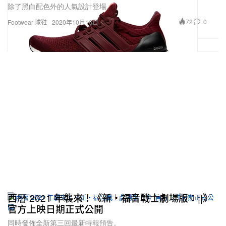
除了黑白配色外的人氣設計登場。
72
0
Footwear 球鞋
2020年10月16日
西暦 2021 年襲來！《新・福音戰士劇場版：||》
官方上映日期正式公開
同時發佈全新第三回最新特報預告。