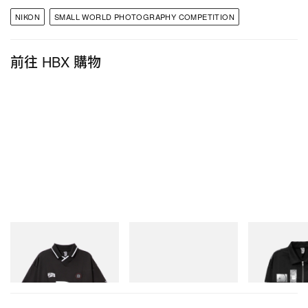
NIKON
SMALL WORLD PHOTOGRAPHY COMPETITION
前往 HBX 購物
INITIAL
Puma
INITIAL
Billionaire Boys Club X Initial
H-Street Once-A-Year
Billionaire Boys 
D Game Shirt
D Cotton Jacket
立即購入
立即購入
立即購入