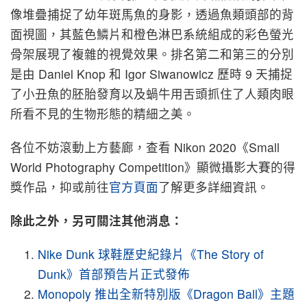
像堆疊捕捉了幼年斑馬魚的身影，透過魚類頭部的背
面視圖，其藍色鱗片和橙色淋巴系統組成的彩色螢光
骨架展現了複雜的視覺效果。排名第二和第三的分別
是由 Daniel Knop 和 Igor Siwanowicz 歷時 9 天捕捉
了小丑魚的胚胎發育以及蝸牛用舌頭抓住了人類肉眼
所看不見的生物形態的精細之美。
各位不妨滾動上方藝廊，查看 Nikon 2020《Small
World Photography Competition》顯微攝影大賽的得
獎作品，抑或前往
官方頁面
了解更多詳細資訊。
除此之外，另可關注其他消息：
Nike Dunk
球鞋歷史紀錄片《
The Story of
Dunk
》首部預告片正式發佈
Monopoly
推出全新特別版《
Dragon Ball
》主題