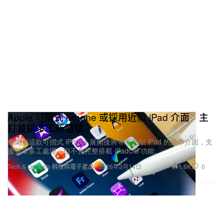
Apple 可摺式 iPhone 或採用近似 iPad 介面 主
打並排多工新體驗
傳聞指這款可摺式 iPhone 展開後將帶來近似 iPad 的操作介面，支
援並排多工處理，但不會完整搭載 iPadOS 功能。
1.6K
0
Tech & Gadgets 科技與電子產品
2026年3月14日