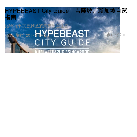
HYPEBEAST City Guide：吉隆坡／新加坡自駕
指南
比急行東京更刺激的周末出逃企劃！
101
0
Travel 旅遊
2017年8月2日