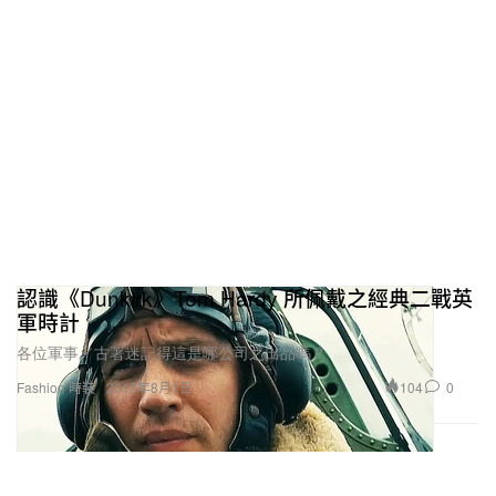
認識《Dunkirk》Tom Hardy 所佩戴之經典二戰英
軍時計
各位軍事／古著迷記得這是哪公司之出品嗎？
104
0
Fashion 時裝
2017年8月1日