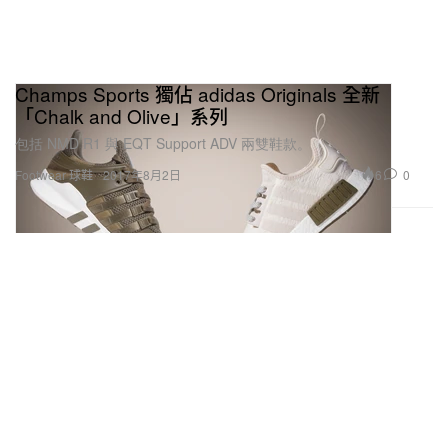
Champs Sports 獨佔 adidas Originals 全新
「Chalk and Olive」系列
包括 NMD R1 與 EQT Support ADV 兩雙鞋款。
6
0
Footwear 球鞋
2017年8月2日