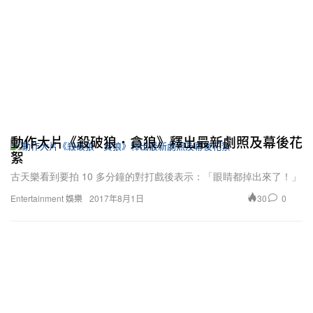
動作大片《殺破狼．貪狼》釋出最新劇照及幕後花
絮
古天樂看到要拍 10 多分鐘的對打戲後表示：「眼睛都掉出來了！」
30
0
Entertainment 娛樂
2017年8月1日