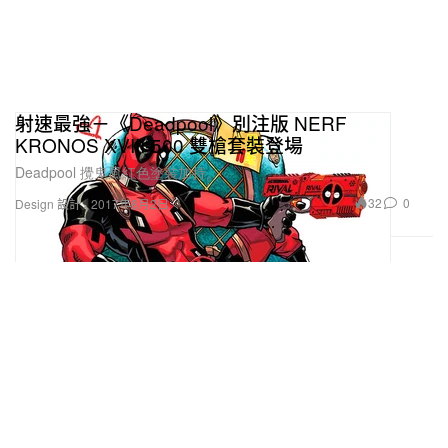
射速最強－《Deadpool》別注版 NERF
KRONOS XVIII-500 雙槍套裝登場
Deadpool 攪鬼風紅色塗裝加持。
32
0
Design 設計
2017年8月2日