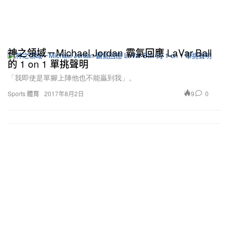
神之領域－Michael Jordan 霸氣回應 LaVar Ball
的 1 on 1 單挑聲明
「我即使是單腳上陣他也不能贏到我」。
9
0
Sports 體育
2017年8月2日