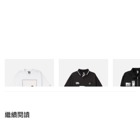
INITIAL
INITIAL
INITIAL
Billionaire Boys Club X Initial
Billionaire Boys Club X Initial
Billionaire Boys 
D Cotton T-Shirt 2
D Game Shirt
D Cotton Jacket
立即購入
立即購入
立即購入
繼續閱讀