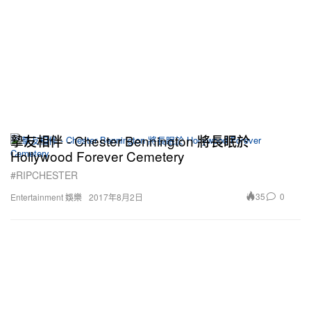
摯友相伴 - Chester Bennington 將長眠於
Hollywood Forever Cemetery
#RIPCHESTER
35
0
Entertainment 娛樂
2017年8月2日