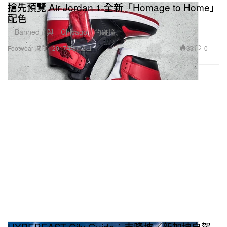
搶先預覽 Air Jordan 1 全新「Homage to Home」
配色
「Banned」與「Chicago」的碰撞。
33
0
Footwear 球鞋
2017年8月2日
HYPEBEAST City Guide：吉隆坡／新加坡自駕