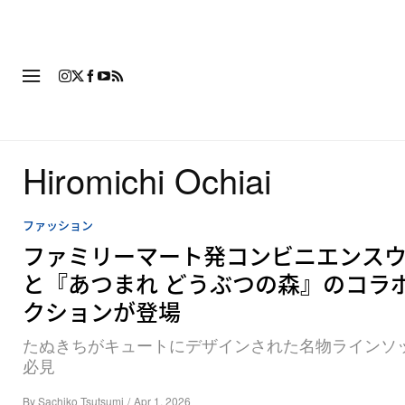
ファッション
フットウ
Hiromichi Ochiai
ファッション
ファミリーマート発コンビニエンス
と『あつまれ どうぶつの森』のコラ
クションが登場
たぬきちがキュートにデザインされた名物ラインソ
必見
By
Sachiko Tsutsumi
/
Apr 1, 2026