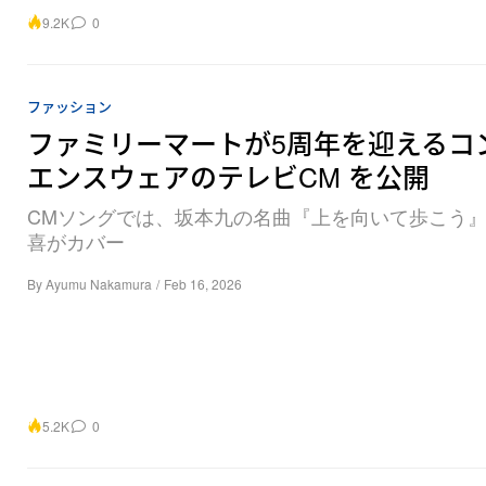
9.2K
0
ファッション
ファミリーマートが5周年を迎えるコ
エンスウェアのテレビCM を公開
CMソングでは、坂本九の名曲『上を向いて歩こう
喜がカバー
By
Ayumu Nakamura
/
Feb 16, 2026
5.2K
0