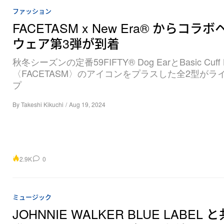
ファッション
FACETASM x New Era® からコラ
ウェア第3弾が到着
秋冬シーズンの定番59FIFTY® Dog EarとBasic Cuff 
〈FACETASM〉のアイコンをプラスした全2型がラ
プ
By
Takeshi Kikuchi
/
Aug 19, 2024
2.9K
0
ミュージック
JOHNNIE WALKER BLUE LABEL 