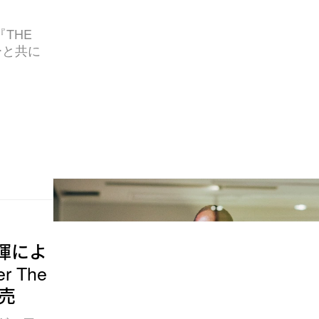
THE
ューと共に
指揮によ
 The
発売