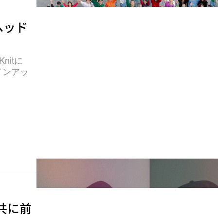
ボヘッド
Knitに
インアッ
と共に前