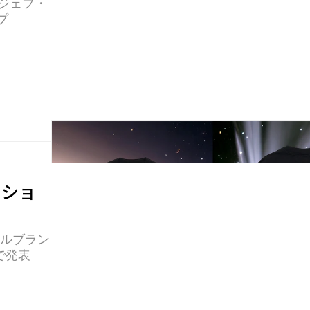
とジェフ・
プ
のショ
ナルブラン
で発表