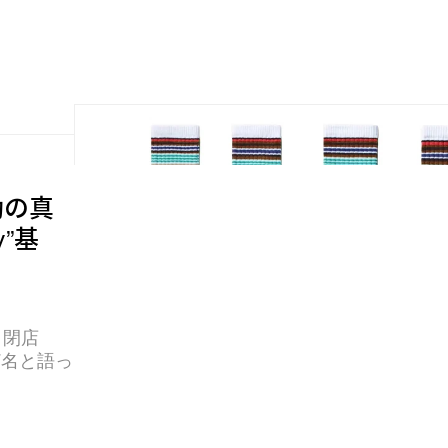
動の真
”基
日閉店
7名と語っ