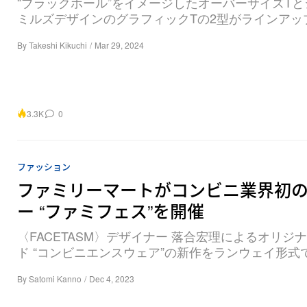
“ブラックホール”をイメージしたオーバーサイズT
ミルズデザインのグラフィックTの2型がラインアッ
By
Takeshi Kikuchi
/
Mar 29, 2024
3.3K
0
ファッション
ファミリーマートがコンビニ業界初
ー “ファミフェス”を開催
〈FACETASM〉デザイナー 落合宏理によるオリジ
ド “コンビニエンスウェア”の新作をランウェイ形式
By
Satomi Kanno
/
Dec 4, 2023