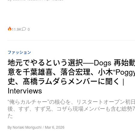
11.9K
0
ファッション
地元でやるという選択──Dogs 再始
意を千葉雄喜、落合宏理、小木“Poggy
史、髙橋ラムダらメンバーに聞く |
Interviews
“俺らカルチャー”の核心を、リスタートオープン初
後、すず、すず兄、コザら現場メンバーも含む総勢
た
By
Noriaki Moriguchi
/
Mar 6, 2026