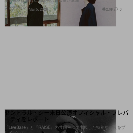
ファッション
2.0K
0
Mar 5, 2026
セントラル・シー来日公演オフィシャル・プレパ
ーティをレポート
「LiveBase」と『RAISE』の共同主催で実現した特別な一夜をプ
レイバック