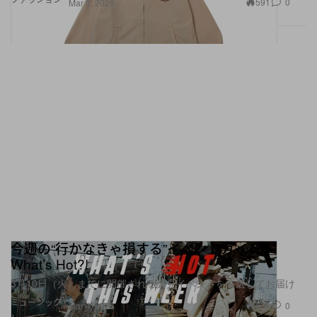
591
0
Mar 5, 2026
今週の“行かなきゃ損する”イベントガイド |
What’s Hot?!
3月10日（火）までに開催される必見イベントを厳選してお届け
ミュージック
678
0
Mar 4, 2026