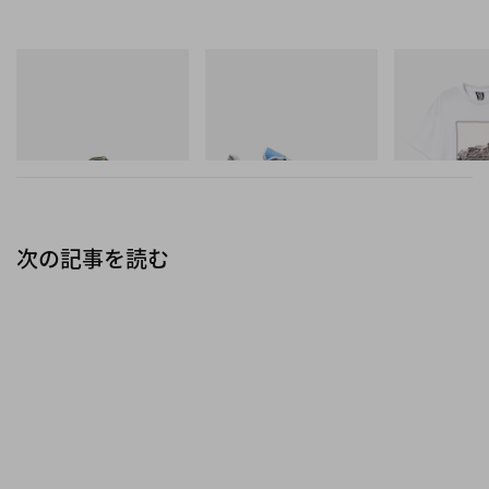
Merrell 1TRL
On
INITIAL
Merrell 1TRL X Perks And
Cloudmonster 1
Billionaire Boys 
Mini Hydro Next Gen Moc
D Cotton T-Shirt
今すぐ購入
今すぐ購入
今すぐ購入
次の記事を読む