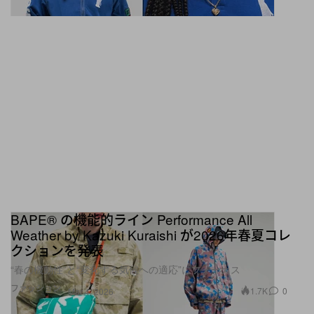
BAPE® の機能的ライン Performance All
Weather by Kazuki Kuraishi が2026年春夏コレ
クションを発表
“春の機動性”と“変化する気候への適応”にフォーカス
ファッション
1.7K
0
Mar 4, 2026