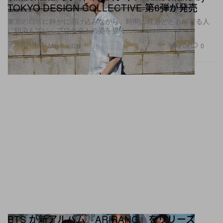
TOKYO DESIGN COLLECTIVE 第6弾が発売
東京の日常に静かに溶け込みながら、時間の経過とともに着る人
に馴染んでいくプロダクトの姿を描く
ファッション
2.0K
0
Mar 5, 2026
BTS が新アルバム『ARIRANG』をリリース