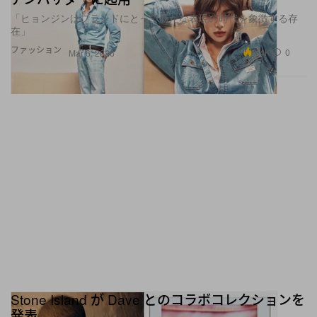
「ヒョンジンはブランドにとって新たな表現の時代を象徴する存
在」
ファッション
5.4K
0
Mar 6, 2026
Stone Island が Dave とのコラボコレクションを
発表