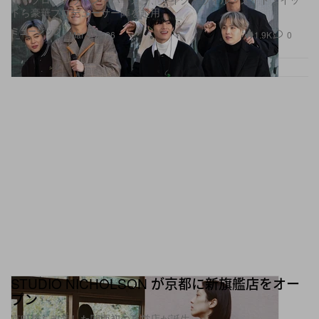
トら豪華プロデューサー陣を起用
ミュージック
1.9K
0
Mar 5, 2026
STUDIO NICHOLSON が京都に新旗艦店をオー
プン
京町屋を改装した関西初の直営店が誕生