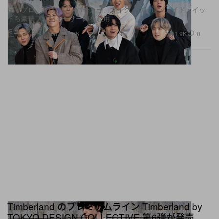
ディプロ、ケヴィン・パーカー、マイク・ウィル・メイド・イッ
トら豪華プロデューサー陣を起用
ミュージック
1.9K
0
Mar 5, 2026
Timberland のプレミアムライン Timberland by
TOKYO DESIGN COLLECTIVE 第6弾が発売