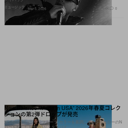
ミュージック
1.4K
0
Mar 5, 2026
New Balance “Made in USA” 2026年春夏コレク
ションの第2弾ドロップが発売
鮮やかな“パッションフルーツ”カラーを基調にネオンイエローのN
ロゴを配した名作993がスタンバイ