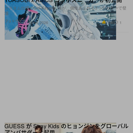
カスタム仕様のGel-Kayano 14が、個性あふれる3つのカラーで登
場
フットウエア
7.5K
1
Mar 6, 2026
GUESS が Stray Kids のヒョンジンをグローバル
アンバサダーに起用