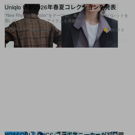
Uniqlo U が2026年春夏コレクションを発表
“New Rhythm of Color”をテーマに、春夏らしいカラーパレットを
用いてエッセンシャルアイテムを再解釈
ファッション
5.2K
0
Mar 6, 2026
YOASOBI x ASICS コラボスニーカーが初公開