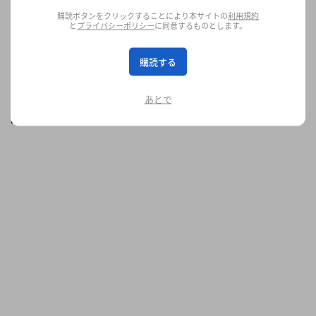
〈Supreme〉x〈Nike SB〉Air Max 2 CB ‘94 Lowから〈Thom
購読ボタンをクリックすることにより本サイトの
利用規約
Browne〉x〈ASICS〉初コラボモデル GEL-KAYANO 14まで、今週
と
プライバシーポリシー
に同意するものとします。
の注目ドロップをおさらい
フットウエア
3.3K
0
Mar 5, 2026
購読する
あとで