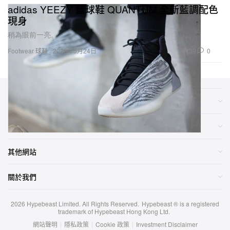
adidas YEEZY 籃球鞋 QUANTUM 全新藍調配色
現身
稍為眼前一亮。
39
0
Footwear 球鞋
2020年5月24日
類別
網店
其他網站
關於我們
2026
Hypebeast Limited
. All Rights Reserved.
Hypebeast ® is a registered
trademark of Hypebeast Hong Kong Ltd.
網站聲明
|
隱私政策
|
Cookie 政策
|
Investment Disclaimer