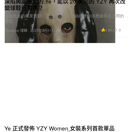
深陷輿論風波的 Ye，能以 20 美元的 YZY 再次改
變球鞋行業嗎？
這場激進的商業實驗，是品牌價值、粉絲經濟與供應鏈革命之間的
博弈。
6.8K
0
Footwear 球鞋
2025年2月11日
Ye 正式發佈 YZY Women 女裝系列首款單品