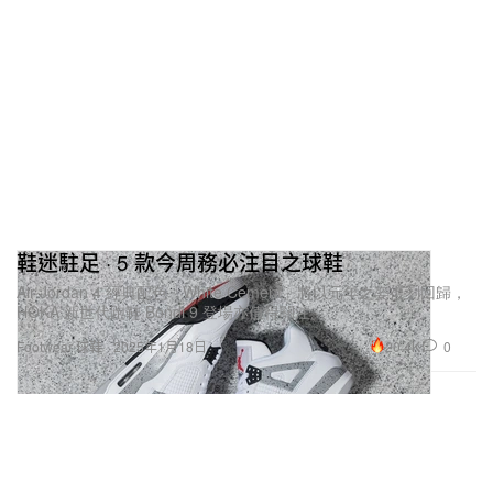
鞋迷駐足 · 5 款今周務必注目之球鞋
Air Jordan 4 經典配色「White Cement」將以元年之姿復刻回歸，
HOKA 新世代跑鞋 Bondi 9 登場亦值得關注。
20.4K
0
Footwear 球鞋
2025年1月18日