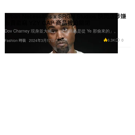
Urban Necessities x SRGN Studios 快閃店涉嫌
販賣盜竊 YZY GAP 商品被迫關閉
Dov Charney 現身並大喊，「這些商品是從 Ye 那偷來的」。
6.3K
0
Fashion 時裝
2024年3月17日