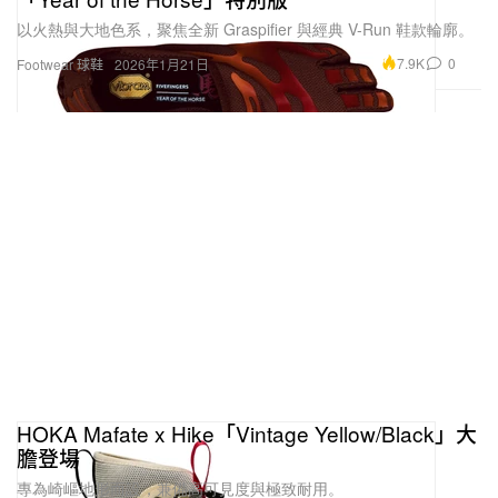
以火熱與大地色系，聚焦全新 Graspifier 與經典 V-Run 鞋款輪廓。
7.9K
0
Footwear 球鞋
2026年1月21日
HOKA Mafate x Hike「Vintage Yellow/Black」大
膽登場
專為崎嶇地形而設，兼備高可見度與極致耐用。