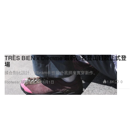
TRÈS BIEN x Diemme 最新聯名登山鞋款正式登
場
揉合對比設計、Vibram® 性能外底捎來實穿新作。
1.8K
0
Footwear 球鞋
2023年6月1日