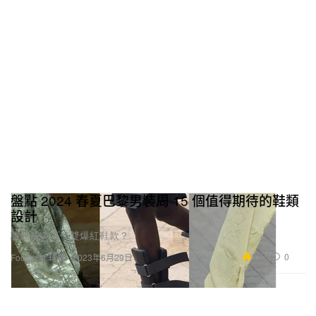
盤點 2024 春夏巴黎男裝周 15 個值得期待的鞋類
設計
誰將成為下一雙爆紅鞋款？
5.8K
0
Footwear 球鞋
2023年6月29日