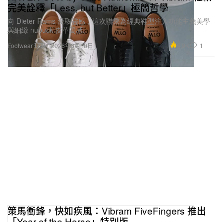
完美詮釋「Less, but Better」極簡哲學
向 Dieter Rams 汲取靈感，這次聯乘為經典鞋型注入功能主義美學
與細緻 nubuck 皮革質感。
9.9K
1
Footwear 球鞋
2026年3月18日
策馬衝鋒，快如疾風：Vibram FiveFingers 推出
「Year of the Horse」特別版