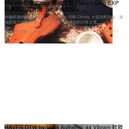
Vibram 聯乘 Crocs 推出全新 Classic Clog EXP
經典洞洞鞋升級「硬淨機能版」
終極舒適的經典洞洞鞋，以 Vibram 招牌 Christy 大底強勢升級，加
強抓地力與耐用度，打造更硬淨、更機能的日常之選。
16.9K
1
Footwear 球鞋
2026年4月23日
HAVEN OTW by Vans Authentic 44 Vibram 鞋款