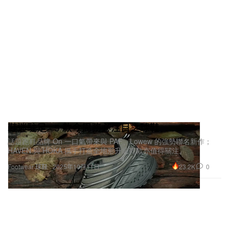
鞋迷駐足 · 5 款今周務必注目之球鞋
話題跑鞋品牌 On 一口氣帶來與 PAF、Lowew 的強勢聯名新作；
HAVEN 與 HOKA 攜手打造全地形升級鞋款亦值得關注。
23.2K
0
Footwear 球鞋
2025年10月11日