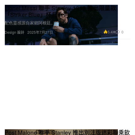
Lionel Messi 聯手 Stanley 1913 推出限量款
「Striker Blue」杯具系列
配色靈感源自家鄉阿根廷。
5.4K
0
Design 設計
2025年7月27日
Post Malone 聯手 Stanley 推出別注版迷彩聯乘飲