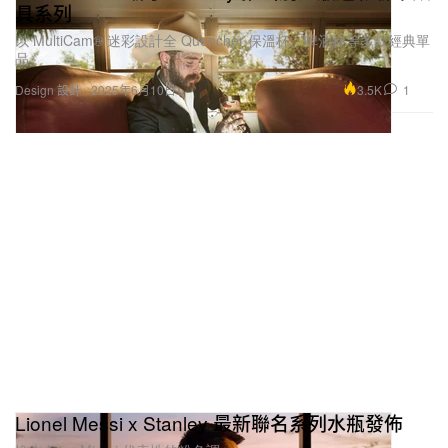
具系列
以 MultiCam® 迷彩設計全 Quencher 保溫杯、啤酒杯等多款經典單
品。
3.5K
1
Design 設計
2025年6月10日
Lionel Messi x Stanley 最新聯名系列水瓶發佈