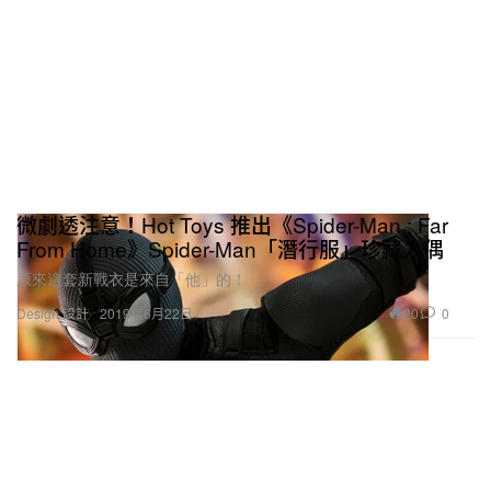
微劇透注意！Hot Toys 推出《Spider-Man : Far
From Home》Spider-Man「潛行服」珍藏人偶
原來這套新戰衣是來自「他」的！
20
0
Design 設計
2019年6月22日