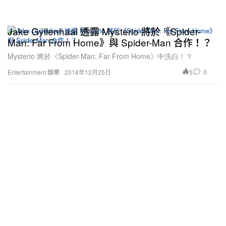
Jake Gyllenhaal 透露 Mysterio 將於《Spider-
Man: Far From Home》與 Spider-Man 合作！？
Mysterio 將於《Spider-Man: Far From Home》中洗白！？
5
0
Entertainment 娛樂
2018年12月25日