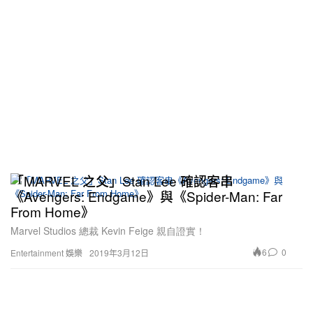
「MARVEL 之父」Stan Lee 確認客串
《Avengers: Endgame》與《Spider-Man: Far
From Home》
Marvel Studios 總裁 Kevin Feige 親自證實！
6
0
Entertainment 娛樂
2019年3月12日