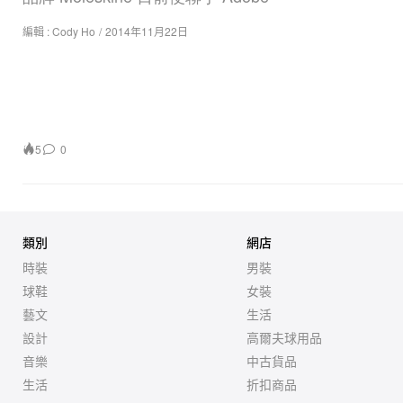
編輯 :
Cody Ho
/
2014年11月22日
5
0
類別
網店
時裝
男裝
球鞋
女裝
藝文
生活
設計
高爾夫球用品
音樂
中古貨品
生活
折扣商品