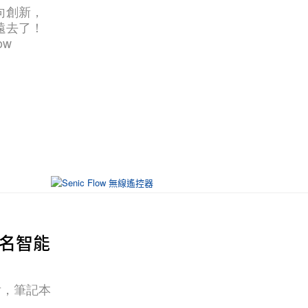
向創新，
遠去了！
ow
e 聯名智能
品后，筆記本