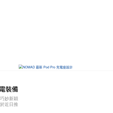
式充電裝備
計巧妙新穎
便於近日推