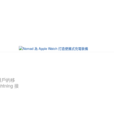
用戶的移
ning 接