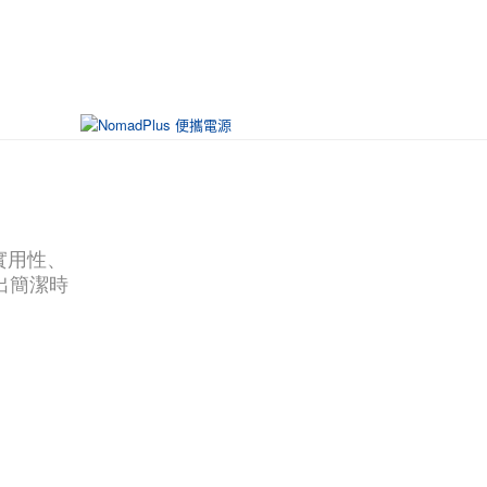
纜實用性、
出簡潔時