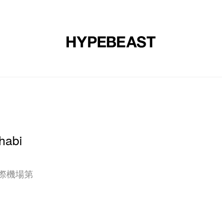
裝
球鞋
藝文
設計
音樂
生活
視頻
品牌
abi
國際機場第