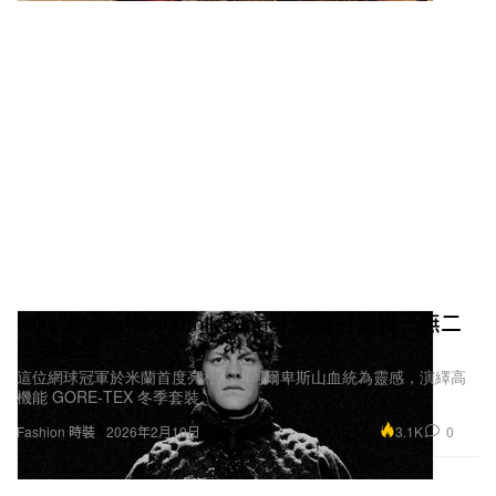
Nike Atelier 為 Jannik Sinner 量身打造獨一無二
冬季造型
這位網球冠軍於米蘭首度亮相，以阿爾卑斯山血統為靈感，演繹高
機能 GORE‑TEX 冬季套裝。
3.1K
0
Fashion 時裝
2026年2月10日