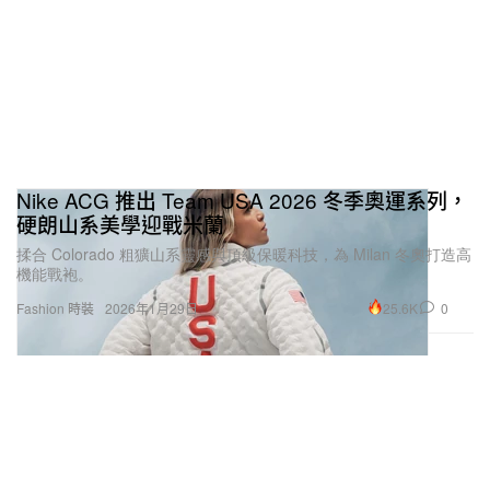
Nike ACG 推出 Team USA 2026 冬季奧運系列，
硬朗山系美學迎戰米蘭
揉合 Colorado 粗獷山系靈感與頂級保暖科技，為 Milan 冬奧打造高
機能戰袍。
25.6K
0
Fashion 時裝
2026年1月29日