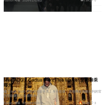
1.5K
0
Fashion 時裝
2026年2月28日
Nike ACG x Cactus Plant Flea Market 全新聯乘
曝光
繼 Travis Scott 早前於米蘭率先上身示範後，這個機能服飾系列的官
方型錄圖現已全面曝光。
16.4K
3
Fashion 時裝
2026年2月26日