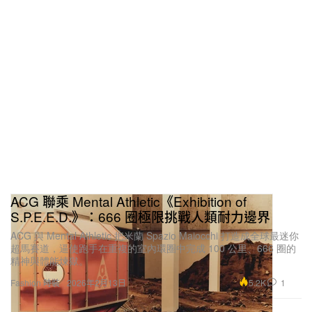
ACG 聯乘 Mental Athletic《Exhibition of
S.P.E.E.D.》：666 圈極限挑戰人類耐力邊界
ACG 與 Mental Athletic 把米蘭 Spazio Maiocchi 打造成全球最迷你
超馬賽道，逼使跑手在重複的室內環圈中完成 100 公里、666 圈的
精神與體能煉獄。
5.2K
1
Fashion 時裝
2026年2月13日