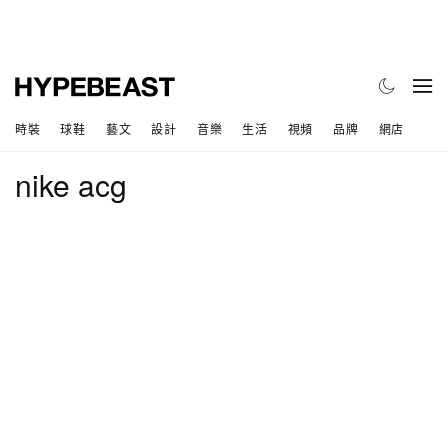
時裝
球鞋
藝文
設計
音樂
生活
視頻
品牌
網店
nike acg