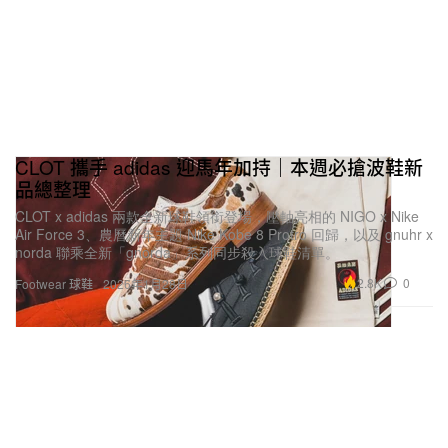
CLOT 攜手 adidas 迎馬年加持｜本週必搶波鞋新
品總整理
CLOT x adidas 兩款全新球鞋領銜登場，壓軸亮相的 NIGO x Nike
Air Force 3、農曆新年主題 Nike Kobe 8 Protro 回歸，以及 gnuhr x
norda 聯乘全新「gnorda」系列同步殺入球鞋清單。
2.8K
0
Footwear 球鞋
2026年1月28日