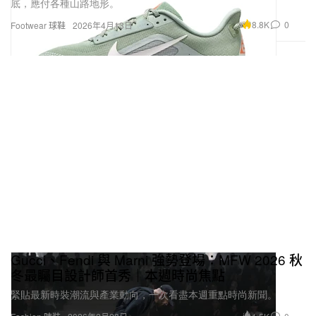
底，應付各種山路地形。
8.8K
0
Footwear 球鞋
2026年4月13日
Gucci、Fendi 與 Marni 強勢登場：MFW 2026 秋
冬最矚目設計師首秀｜本週時尚焦點
緊貼最新時裝潮流與產業動向，一次看盡本週重點時尚新聞。