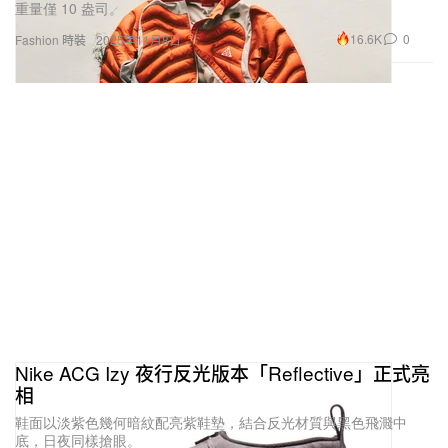
重量僅 10 盎司。
16.6K
0
Fashion 時裝
2025年11月8日
Nike ACG Izy 夜行反光版本「Reflective」正式亮
相
鞋面以淡紫色幾何暗紋配亮紫鞋墊，結合反光材質與黑色飛濺中
底，日夜同樣搶眼。