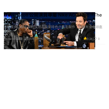
Travis Scott 公開演員專屬 Nike ACG Moc「The
Odyssey」
這雙度身訂製套腳鞋採用高級栗啡色小馬毛製作，並配有金色頭盔
吊飾。
9.3K
0
Footwear 球鞋
2026年7月23日