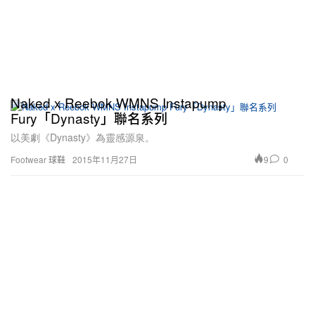
Naked x Reebok WMNS Instapump
Fury「Dynasty」聯名系列
以美劇《Dynasty》為靈感源泉。
9
0
Footwear 球鞋
2015年11月27日