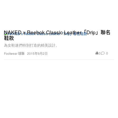
NAKED x Reebok Classic Leather「Drip」聯名
鞋款
為女鞋迷們特別打造的精美設計。
3
0
Footwear 球鞋
2015年9月2日