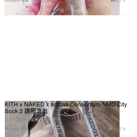
8
0
Footwear 球鞋
2017年2月20日
KITH x NAKED x adidas Consortium NMD City
Sock 2 諜照流出
又再推動新一輪祼色系鞋履熱。
12
0
Footwear 球鞋
2017年2月9日