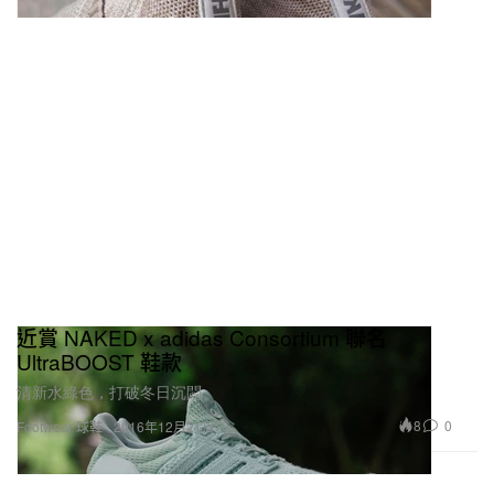
近賞 NAKED x adidas Consortium 聯名
UltraBOOST 鞋款
清新水綠色，打破冬日沉悶。
8
0
Footwear 球鞋
2016年12月21日