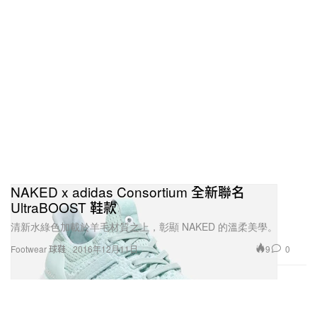
NAKED x adidas Consortium 全新聯名
UltraBOOST 鞋款
清新水綠色加載於羊毛材質之上，彰顯 NAKED 的溫柔美學。
9
0
Footwear 球鞋
2016年12月11日