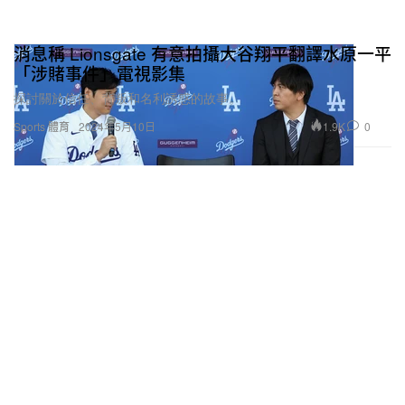
消息稱 Lionsgate 有意拍攝大谷翔平翻譯水原一平
「涉賭事件」電視影集
探討關於信任、背叛和名利誘惑的故事。
1.9K
0
Sports 體育
2024年5月10日