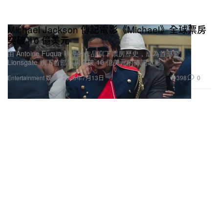
Michael Jackson 傳記電影《Michael》全球票房
突破 10 億美元
由 Antoine Fuqua 執導的作品寫下票房歷史，成為首部暨
Lionsgate 旗下首部票房突破 10 億美元的傳記電影。
398
0
Entertainment 娛樂
2026年7月13日