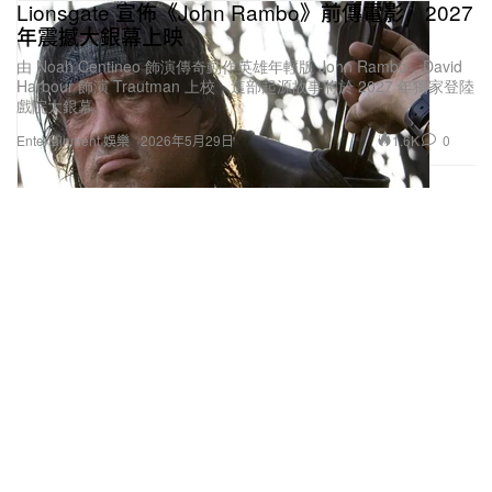
Lionsgate 宣佈《John Rambo》前傳電影 2027
年震撼大銀幕上映
由 Noah Centineo 飾演傳奇動作英雄年輕版 John Rambo，David
Harbour 飾演 Trautman 上校，這部起源故事將於 2027 年獨家登陸
戲院大銀幕。
1.6K
0
Entertainment 娛樂
2026年5月29日