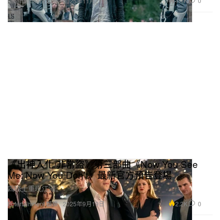
1.1K
0
Entertainment 娛樂
2025年11月21日
《出神入化/非常盜》第三部曲《Now You See
Me: Now You Don’t》最新官方預告登場
四騎士重現江湖。
2.2K
0
Entertainment 娛樂
2025年9月19日