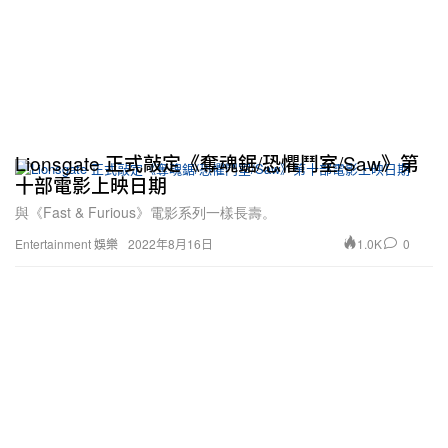
Lionsgate 正式敲定《奪魂鋸/恐懼鬥室/Saw》第
十部電影上映日期
與《Fast & Furious》電影系列一樣長壽。
1.0K
0
Entertainment 娛樂
2022年8月16日