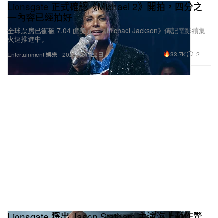
Lionsgate 正式確認《Michael 2》開拍，四分之
一內容已經拍好
全球票房已衝破 7.04 億美元，《Michael Jackson》傳記電影續集
火速推進中。
33.7K
2
Entertainment 娛樂
2026年5月22日
Lionsgate 釋出 Jason Statham 主演海上動作驚