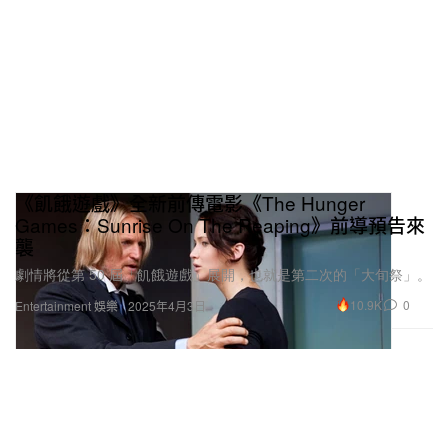
《飢餓遊戲》全新前傳電影《The Hunger
Games：Sunrise On The Reaping》前導預告來
襲
劇情將從第 50 屆「飢餓遊戲」展開，也就是第二次的「大旬祭」。
10.9K
0
Entertainment 娛樂
2025年4月3日