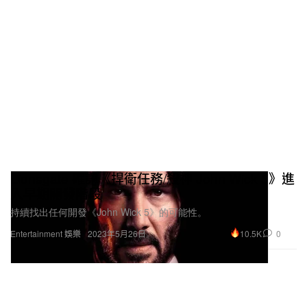
Lionsgate 確認《捍衛任務/殺神 John Wick 5》進
入早期開發階段
持續找出任何開發《John Wick 5》的可能性。
10.5K
0
Entertainment 娛樂
2023年5月26日