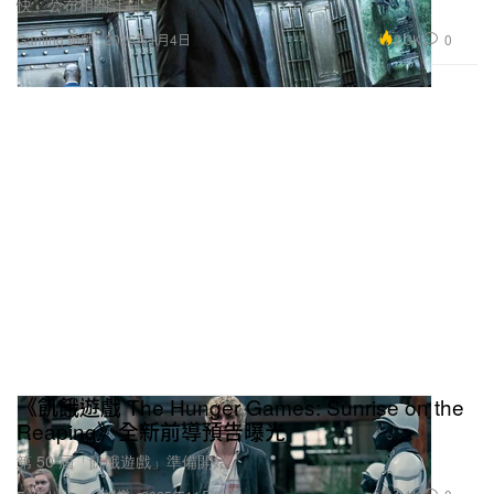
快」公布相關計劃。
2.3K
0
Gaming 遊戲
2026年1月4日
《飢餓遊戲 The Hunger Games: Sunrise on the
Reaping》全新前導預告曝光
第 50 屆「飢餓遊戲」準備開始。