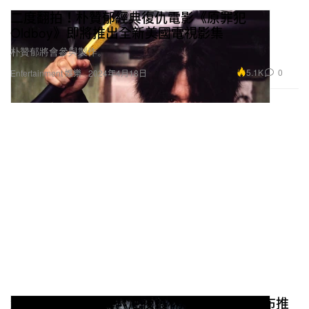
二度翻拍！朴贊郁經典復仇電影《原罪犯
Oldboy》即將推出全新美國電視影集
朴贊郁將會參與製作。
5.1K
0
Entertainment 娛樂
2024年4月18日
經典偽紀錄恐怖片《厄夜叢林/死亡習作》宣布推