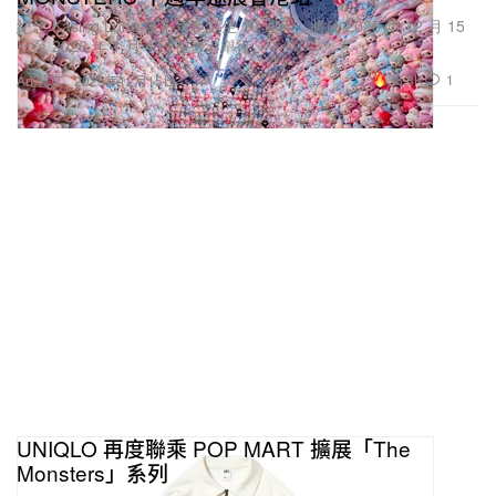
紀念 Kasing Lung 筆下角色誕生 10 週年，將於 2025 年 12 月 15
日至 2026 年 1 月 4 日在香港舉行。
38.8K
1
Art 藝文
2025年12月15日
UNIQLO 再度聯乘 POP MART 擴展「The
Monsters」系列