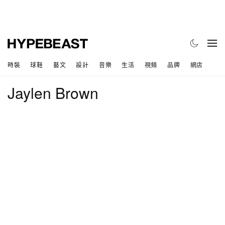
時裝
球鞋
藝文
設計
音樂
生活
視頻
品牌
網店
Jaylen Brown