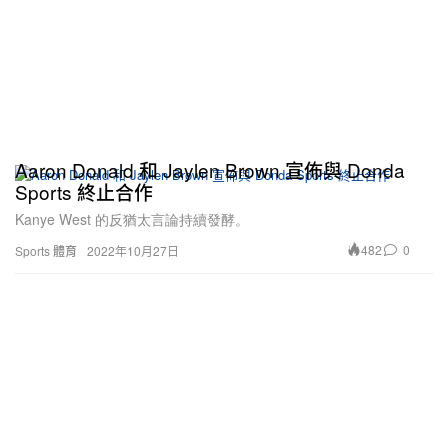
Aaron Donald 和 Jaylen Brown 宣佈與 Donda
Sports 終止合作
Kanye West 的反猶太言論持續發酵。
482
0
Sports 體育
2022年10月27日