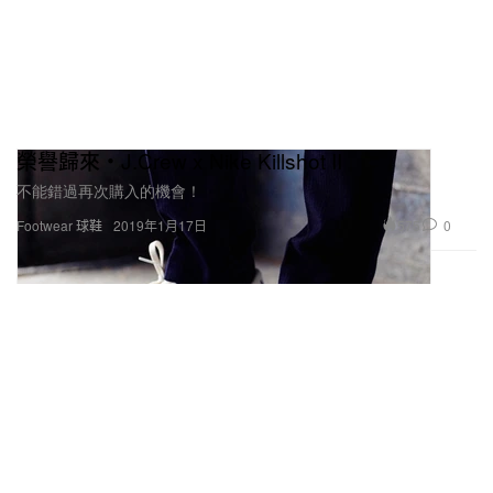
榮譽歸來・J.Crew x Nike Killshot II
不能錯過再次購入的機會！
575
0
Footwear 球鞋
2019年1月17日