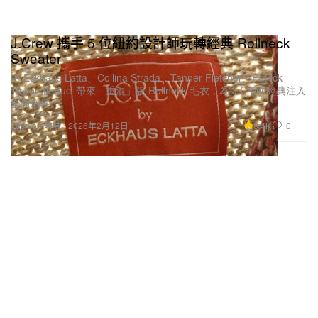
J.Crew 攜手 5 位紐約設計師玩轉經典 Rollneck
Sweater
由 Eckhaus Latta、Collina Strada、Tanner Fletcher、Patrick
Taylor 和 Buci 帶來「重混」版 Rollneck 毛衣，為 J.Crew 經典注入
全新個性。
8.4K
0
Fashion 時裝
2026年2月12日