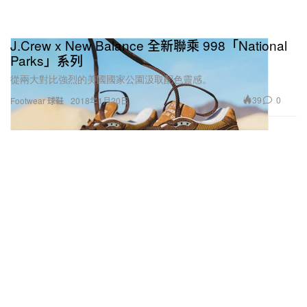
J.Crew x New Balance 全新聯乘 998「National
Parks」系列
從兩大對比強烈的美國國家公園汲取配色靈感。
39
0
Footwear 球鞋
2018年1月20日