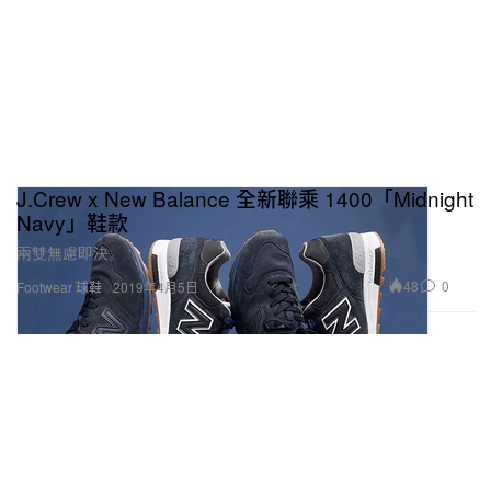
J.Crew x New Balance 全新聯乘 1400「Midnight
Navy」鞋款
兩雙無慮即決。
48
0
Footwear 球鞋
2019年4月5日