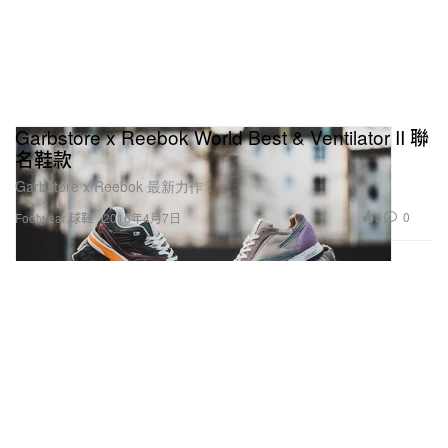
Garbstore x Reebok World Best & Ventilator II 聯
名鞋款
Garbstore x Reebok 最新力作！
3
0
Footwear 球鞋
2016年4月7日