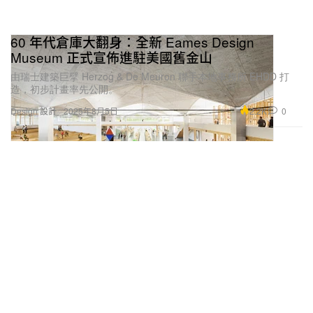
60 年代倉庫大翻身：全新 Eames Design
Museum 正式宣佈進駐美國舊金山
由瑞士建築巨擘 Herzog & De Meuron 聯手本地事務所 EHDD 打
造，初步計畫率先公開。
2.2K
0
Design 設計
2025年8月5日