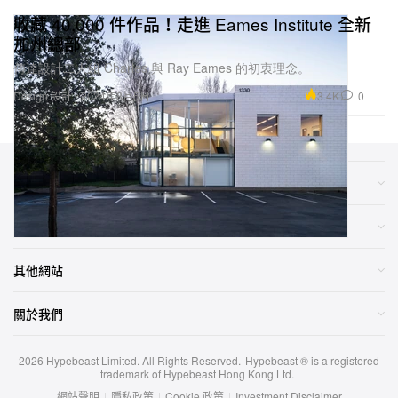
收藏 40,000 件作品！走進 Eames Institute 全新
加州總部
傳達設計二人組 Charles 與 Ray Eames 的初衷理念。
3.4K
0
Design 設計
2024年8月5日
類別
網店
其他網站
關於我們
2026
Hypebeast Limited
. All Rights Reserved.
Hypebeast ® is a registered
trademark of Hypebeast Hong Kong Ltd.
網站聲明
|
隱私政策
|
Cookie 政策
|
Investment Disclaimer