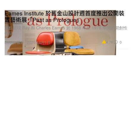
Eames Institute 於舊金山設計週首度推出公開裝
置藝術展「Past as Prologue」
重點呈現 Ray 和 Charles Eames 於 1968 年至 1978 年間的開創性
作品。
4.7K
0
Design 設計
2025年6月5日