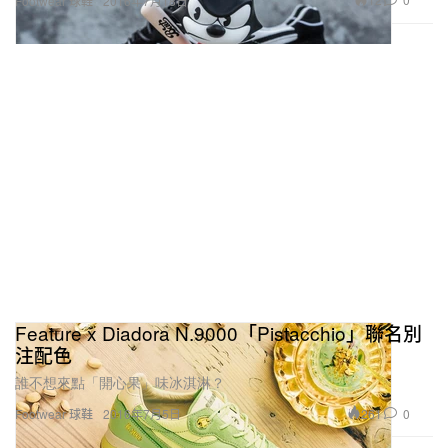
Footwear 球鞋
2016年7月18日
Feature x Diadora N.9000「Pistacchio」聯名別
注配色
誰不想來點「開心果」味冰淇淋？
261
0
Footwear 球鞋
2016年7月5日