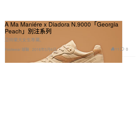
A Ma Maniére x Diadora N.9000「Georgia
Peach」別注系列
亞特蘭大女生專屬。
11
0
Footwear 球鞋
2016年5月6日