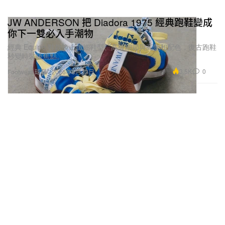
JW ANDERSON 把 Diadora 1975 經典跑鞋變成
你下一雙必入手潮物
經典 Equipe 鞋款換上纖細鞋型、高級細節與高飽和配色，復古跑鞋
秒變時裝級焦點。
3.5K
0
Footwear 球鞋
2026年5月13日