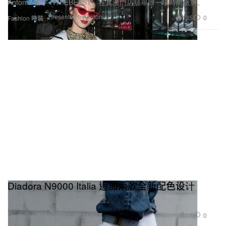
Antonia 聯手 HYPEBEAST，在其澳門店舖舉辦一場時尚派對。
Presented by Antonia
135
0
Fashion 時裝
Diadora N9000 Italia 追加兩款全新配色设计
高檔皮革與麂皮加持，質感保證。
17
0
Footwear 球鞋
2018年1月23日