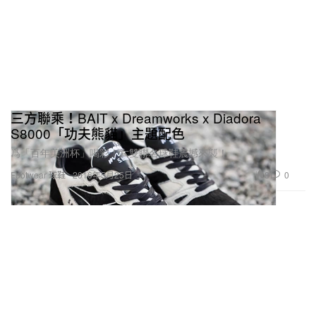
三方聯乘！BAIT x Dreamworks x Diadora
S8000「功夫熊貓」主題配色
爲「百年美洲杯」喝彩！六雙聯名球鞋震撼來襲！
8
0
Footwear 球鞋
2016年5月25日