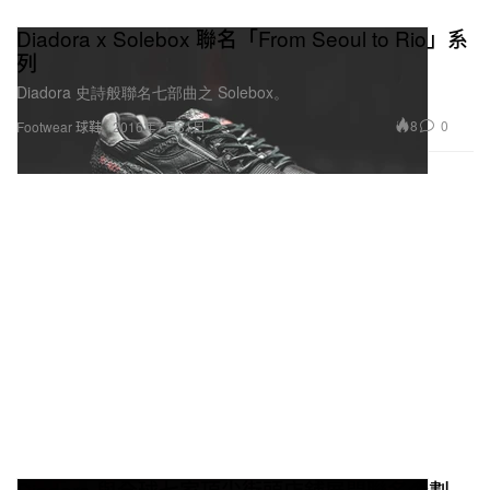
Diadora x Solebox 聯名「From Seoul to Rio」系
列
Diadora 史詩般聯名七部曲之 Solebox。
8
0
Footwear 球鞋
2016年7月31日
Diadora 與全球七家頂尖街頭店舖展開聯名企劃