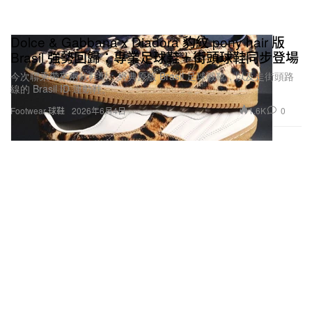
Dolce & Gabbana x Diadora 豹紋 pony hair 版
Brasil 強勢回歸：專業足球鞋＋街頭球鞋同步登場
今次聯乘帶來兩款鞋型：經典原版 Brasil 足球戰靴，以及走街頭路
線的 Brasil ID 運動鞋。
1.6K
0
Footwear 球鞋
2026年6月4日