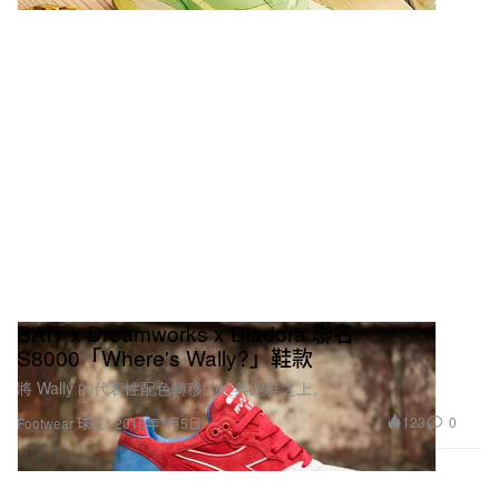
BAIT x Dreamworks x Diadora 聯名
S8000「Where's Wally?」鞋款
將 Wally 的代表性配色轉移的經典跑鞋之上。
123
0
Footwear 球鞋
2016年7月5日