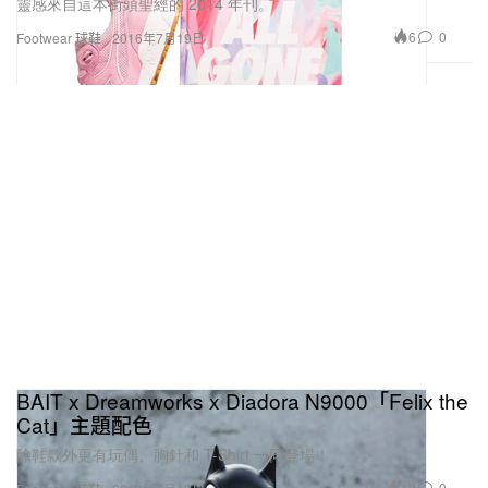
靈感來自這本街頭聖經的 2014 年刊。
6
0
Footwear 球鞋
2016年7月19日
BAIT x Dreamworks x Diadora N9000「Felix the
Cat」主題配色
除鞋款外更有玩偶、胸針和 T-Shirt 一同登場！
12
0