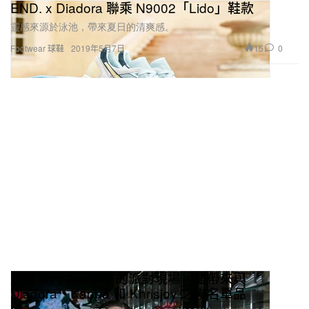
END. x Diadora 聯乘 N9002「Lido」鞋款
靈感來源於泳池，帶來夏日的清爽感。
15
0
Footwear 球鞋
2019年5月7日
走進澳門 Antonia 的派對現場，並帶來與
Diadora、Kappa 和 Khrisjoy 之聯名單品