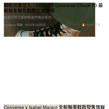
蟒蛇元素注入，Stüssy x Converse Chuck 70 最
新秋冬聯名鞋款正式登場
熱愛狂野元素的鞋迷們務必留意。
10.1K
0
Footwear 球鞋
2024年10月9日
Converse x Isabel Marant 全新聯乘鞋款發售情報