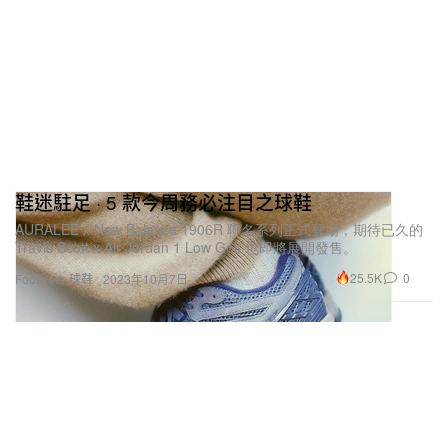
鞋迷駐足 · 5 款今周務必注目之球鞋
AURALEE x New Balance 1906R 聯名系列正式登場，期待已久的
Travis Scott x Air Jordan 1 Low Golf 也即將展開發售。
25.5K
0
Footwear 球鞋
2023年10月7日