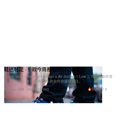
鞋迷駐足 · 5 款今周務必注目之球鞋
Travis Scott x fragment design x Air Jordan 1 Low 三方聯名新作登
場，《火影忍者》與 ASICS 的合作亦值得關注。
33.1K
0
Footwear 球鞋
2024年1月14日