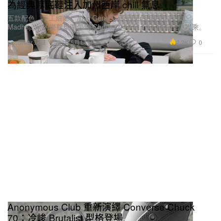
為經典厚底鞋注入加州西岸 chill 氣息
五款配色、手工細節，加上 Gene Gallagher 出鏡企劃，把
Madhappy 的樂觀氛圍帶到 Chuck 70 Hi 和 Ox，迎來二度聯乘。
2.2K
0
Footwear 球鞋
2026年5月14日
Anonymous Club 重新演繹 Converse Chuck
70：冷峻 Brutalist 型格登場