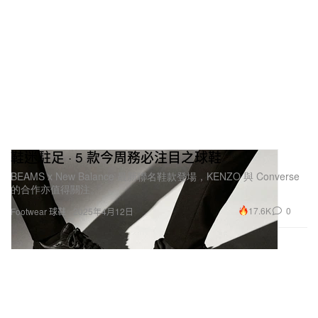
鞋迷駐足 · 5 款今周務必注目之球鞋
BEAMS x New Balance 最新聯名鞋款登場，KENZO 與 Converse
的合作亦值得關注。
17.6K
0
Footwear 球鞋
2025年4月12日