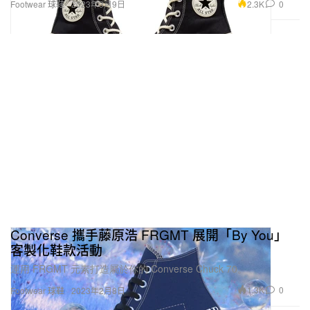
2.3K
0
Footwear 球鞋
2023年3月9日
Converse 攜手藤原浩 FRGMT 展開「By You」
客製化鞋款活動
運用 FRGMT 元素打造屬於你的 Converse Chuck 70。
1.3K
0
Footwear 球鞋
2023年2月8日