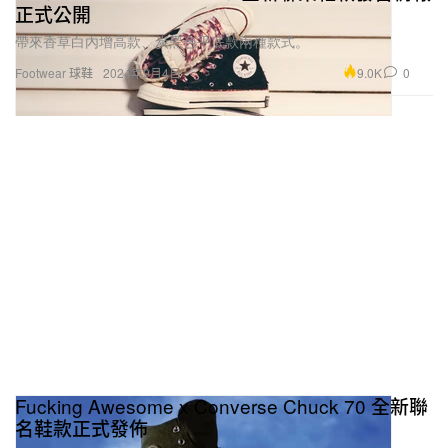
正式公開
帶來香草白內增高款、炭黑色平底款兩種款式。
9.0K
0
Footwear 球鞋
2024年9月4日
Fucking Awesome x Converse Chuck 70 全新聯
名鞋款正式發佈