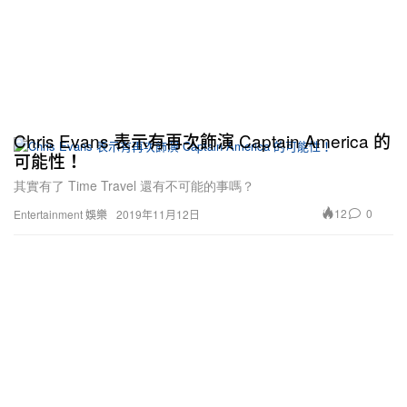
Chris Evans 表示有再次飾演 Captain America 的
可能性！
其實有了 Time Travel 還有不可能的事嗎？
12
0
Entertainment 娛樂
2019年11月12日