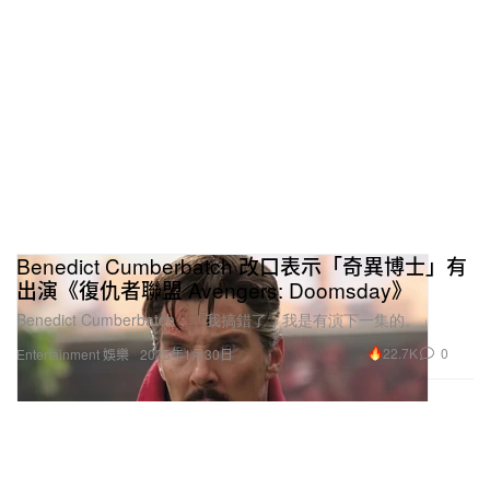
Benedict Cumberbatch 改口表示「奇異博士」有
出演《復仇者聯盟 Avengers: Doomsday》
Benedict Cumberbatch：「我搞錯了，我是有演下一集的。」
22.7K
0
Entertainment 娛樂
2025年1月30日