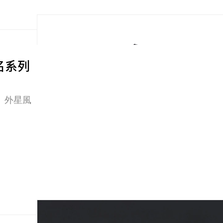
波聯名系列
、外星風