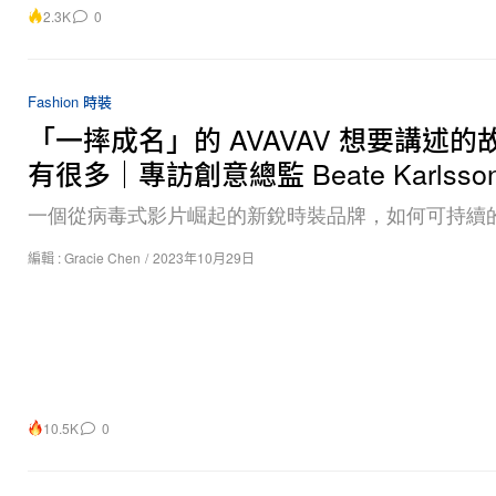
2.3K
0
Fashion 時裝
「一摔成名」的 AVAVAV 想要講述的
有很多｜專訪創意總監 Beate Karlsso
一個從病毒式影片崛起的新銳時裝品牌，如何可持續
編輯 :
Gracie Chen
/
2023年10月29日
10.5K
0