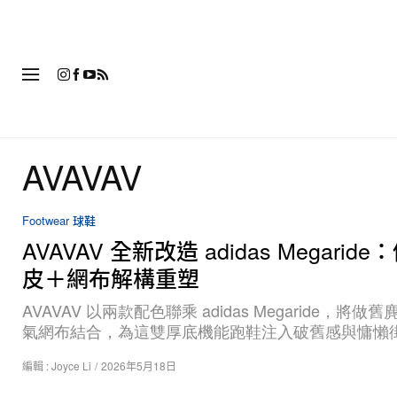
時
AVAVAV
Footwear 球鞋
AVAVAV 全新改造 adidas Megarid
皮＋網布解構重塑
AVAVAV 以兩款配色聯乘 adidas Megaride，將做
氣網布結合，為這雙厚底機能跑鞋注入破舊感與慵懶
編輯 :
Joyce Li
/
2026年5月18日