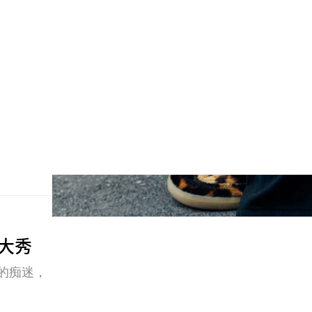
列大秀
運的痴迷，