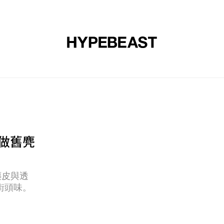
裝
球鞋
藝文
設計
音樂
生活
視頻
品牌
e：做舊麂
舊麂皮與透
街頭味。