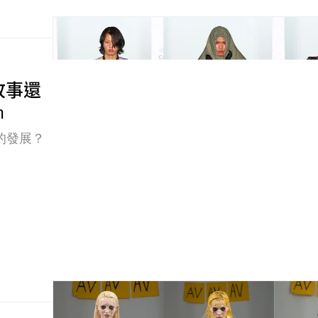
故事還
n
的發展？