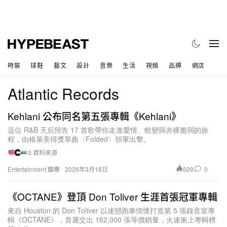
時裝
球鞋
藝文
設計
音樂
生活
視頻
品牌
網店
Atlantic Records
Kehlani 公布同名第五張專輯《Kehlani》
這位 R&B 天后預告 17 首歌帶你走進愛情、蛻變與赤裸脆弱的旅
程，由格萊美得獎單曲〈Folded〉領軍出擊。
3 資料來源
609
0
Entertainment 娛樂
2026年3月18日
《OCTANE》登頂 Don Toliver 生涯首張冠軍專輯
來自 Houston 的 Don Toliver 以迷戀跑車情懷打造第 5 張錄音室專
輯《OCTANE》，首週交出 162,000 張等價銷量，火速衝上專輯榜