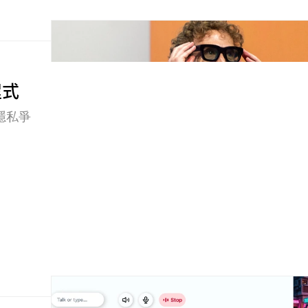
程式
隱私爭