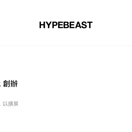
裝
球鞋
藝文
設計
音樂
生活
視頻
品牌
ck 創辦
，以擴展