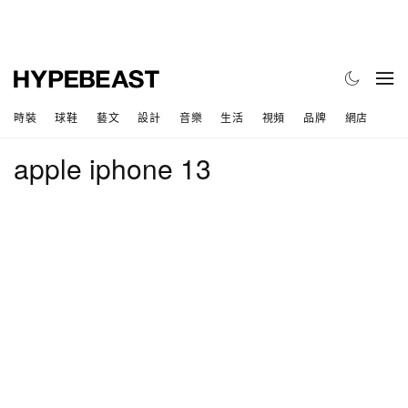
時裝
球鞋
藝文
設計
音樂
生活
視頻
品牌
網店
apple iphone 13