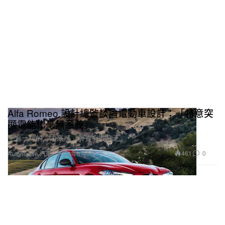
Alfa Romeo 設計總監談論電動車設計：「特意突
顯電能化毫無意義」
千遍一律的「未來感」著實有些疲乏。
461
0
Automotive 汽車
2022年8月9日