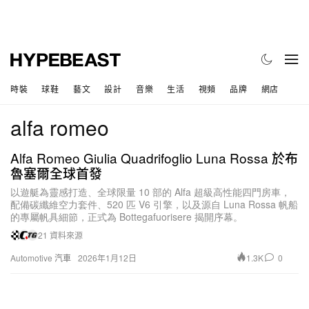
時裝
球鞋
藝文
設計
音樂
生活
視頻
品牌
網店
alfa romeo
Alfa Romeo Giulia Quadrifoglio Luna Rossa 於布
魯塞爾全球首發
以遊艇為靈感打造、全球限量 10 部的 Alfa 超級高性能四門房車，
配備碳纖維空力套件、520 匹 V6 引擎，以及源自 Luna Rossa 帆船
的專屬帆具細節，正式為 Bottegafuorisere 揭開序幕。
21 資料來源
1.3K
0
Automotive 汽車
2026年1月12日