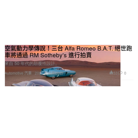
空氣動力學傳說！三台 Alfa Romeo B.A.T. 絕世跑
車將通過 RM Sotheby's 進行拍賣
來自 50 年代的顛覆性設計。
53
0
Automotive 汽車
2020年10月20日