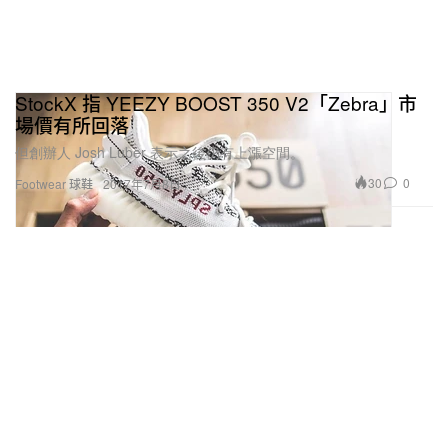
StockX 指 YEEZY BOOST 350 V2「Zebra」市
場價有所回落
但創辦人 Josh Luber 表示之後仍有上漲空間。
30
0
Footwear 球鞋
2017年7月8日