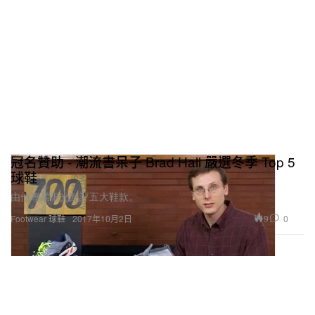
冠名贊助 - 潮流書呆子 Brad Hall 嚴選冬季 Top 5
球鞋
由他專業眼光點評五大鞋款。
9
0
Footwear 球鞋
2017年10月2日