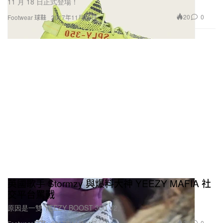
11 月 18 日正式登場！
20
0
Footwear 球鞋
2017年11月15日
英國歌手 Stormzy 與爆料大神 YEEZY MAFIA 社
交平台罵戰
原因是一雙 YEEZY BOOST 350 V2。
20
0