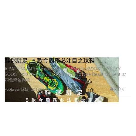
鞋迷駐足 · 5 款今周務必注目之球鞋
A BATHING APE® x adidas 2019 聯乘 UltraBOOST、YEEZY
BOOST 350 V2 新色、UNDERCOVER x Nike React Element 87
四色齊聚揭曉……
6
0
Footwear 球鞋
2018年9月2日