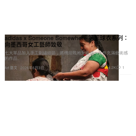
adidas x Someone Somewhere 第三球衣系列：
向墨西哥女工藝師致敬
七大單品加入手工刺繡細節，將機能戰袍升級成一件件充滿藝術感
的作品。
4.2K
1
Art 藝文
2026年6月3日