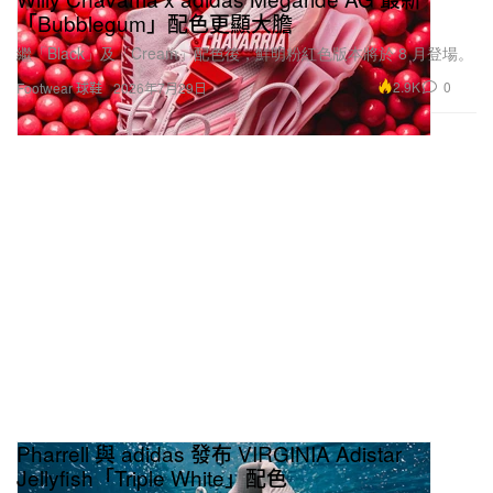
「Bubblegum」配色更顯大膽
繼「Black」及「Cream」配色後，鮮明粉紅色版本將於 8 月登場。
2.9K
0
Footwear 球鞋
2026年7月29日
Pharrell 與 adidas 發布 VIRGINIA Adistar
Jellyfish「Triple White」配色