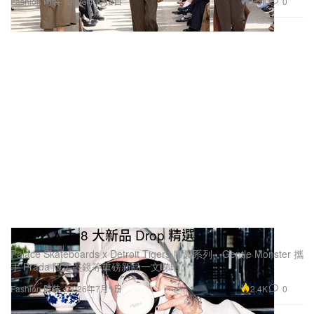
1.3K
0
Fashion 時裝
2026年7月8日
本週必入手 8 大新品 Drop 精選
Palace Skateboards x Detroit Tigers 膠囊系列、Gentle Monster 攜
手 Prada 限定墨鏡等重磅新品一文睇晒。
2.4K
0
Fashion 時裝
2026年7月1日