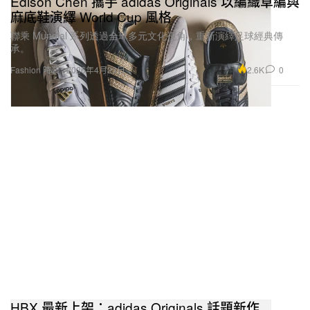
Edison Chen 攜手 adidas Originals 以編織草編與
麻底鞋演繹 World Cup 風格
聯乘 Mundial 系列透過全球多元文化視角，重新演繹足球經典傳
承。
2.6K
0
Fashion 時裝
2026年4月23日
HBX 最新上架：adidas Originals 話題新作