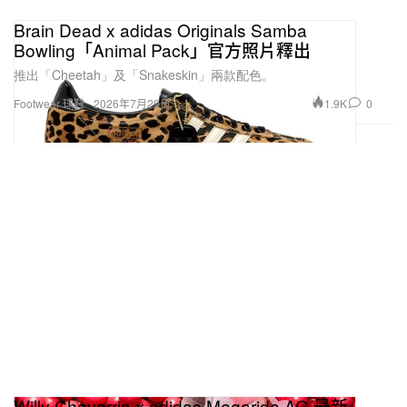
Brain Dead x adidas Originals Samba
Bowling「Animal Pack」官方照片釋出
推出「Cheetah」及「Snakeskin」兩款配色。
1.9K
0
Footwear 球鞋
2026年7月29日
Willy Chavarria x adidas Megaride AG 最新