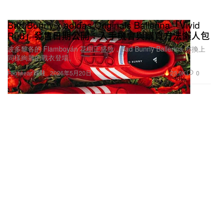
Bad Bunny x adidas Originals Ballerina「Vivid
Red」發售日期公開：入手機會與購買方法懶人包
波多黎各的 Flamboyán 花樹正盛放，Bad Bunny Ballerina 亦換上
同樣絢麗的戰衣登場。
23.0K
0
Footwear 球鞋
2026年5月20日