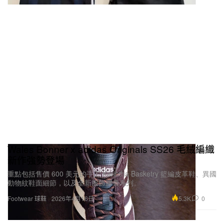
Wales Bonner x adidas Originals SS26 毛絨編織
新作強勢登場
重點包括售價 600 美元的手工 Karintha Basketry 籃編皮革鞋、異國
動物紋鞋面細節，以及全新服飾膠囊系列。
5.3K
0
Footwear 球鞋
2026年4月16日