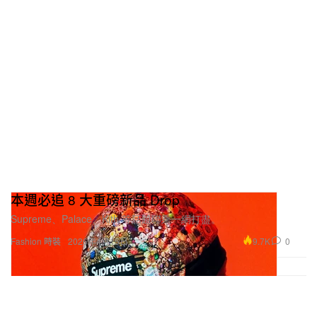
本週必追 8 大重磅新品 Drop
Supreme、Palace、Kith 等話題聯乘一網打盡。
9.7K
0
Fashion 時裝
2026年4月15日