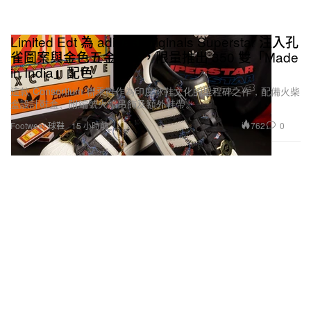
Limited Edt 為 adidas Originals Superstar 注入孔
雀圖案與金色五金細節，限量推出 350 雙「Made
in India」配色
這款 Consortium 聯乘鞋作為印度球鞋文化的里程碑之作，配備火柴
盒設計鞋盒、附編號火焰吊飾及額外鞋帶。
762
0
Footwear 球鞋
15 小時前