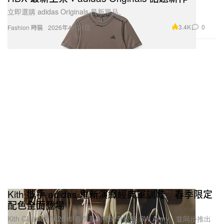
立即選購 adidas Originals 最新單品。
3.4K
0
Fashion 時裝
2026年4月21日
Kith 攜手 adidas 重新演繹經典軍訓鞋 春季限定
配色全面登場
Kith Classics 2026 年春季系列帶來升級版 BW Army，並同步推出