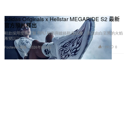
adidas Originals x Hellstar MEGARIDE S2 最新
官方照片釋出
鞋款採用度身訂製 RPU 鞋面與鍍鉻鞋底結構，呈現由白至黑的火焰
漸變設計。
1.2K
0
Footwear 球鞋
2026年8月4日