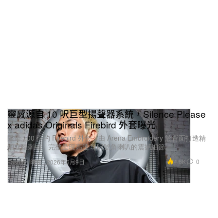
靈感源自 10 呎巨型揚聲器系統，Silence Please
x adidas Originals Firebird 外套曝光
限量 100 件的 Firebird 外套，由 Arena Embroidery 於背面打造精
細立體刺繡，完整呈現高達 5 呎號角喇叭的震撼細節。
4.6K
0
Fashion 時裝
2026年6月9日