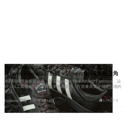
Willy Chavarria 攜手 adidas Originals 推出
「Love Prevails」系列 Superstar 成焦點主角
系列同時帶來多款全新「W Chavarria Fine Athletic Fashions」設
計，以工裝機能與球隊周邊美學為靈感，打造兼具實穿與造型感的
單品。
1.7K
0
Footwear 球鞋
2026年4月14日