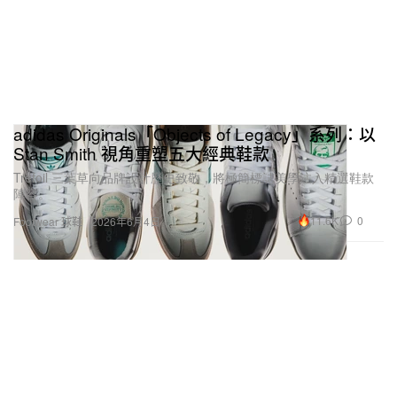
adidas Originals「Objects of Legacy」系列：以
Stan Smith 視角重塑五大經典鞋款
Trefoil 三葉草向品牌設計歷史致敬，將極簡標誌美學注入精選鞋款
陣容。
11.6K
0
Footwear 球鞋
2026年6月4日