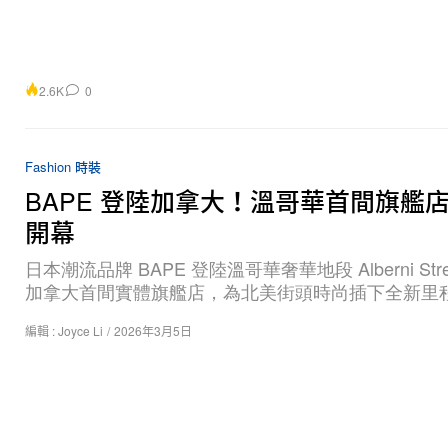
2.6K
0
Fashion 時裝
BAPE 登陸加拿大！溫哥華首間旗艦
開幕
日本潮流品牌 BAPE 登陸溫哥華奢華地段 Alberni Str
加拿大首間實體旗艦店，為北美街頭時尚插下全新里
編輯 :
Joyce Li
/
2026年3月5日