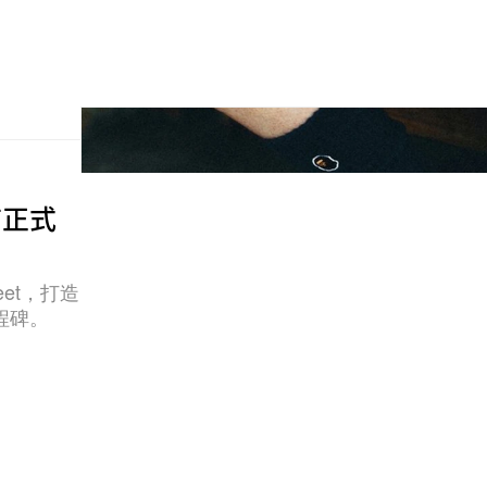
店正式
eet，打造
程碑。