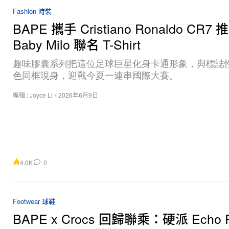
Fashion 時裝
BAPE 攜手 Cristiano Ronaldo CR
Baby Milo 聯名 T-Shirt
趣味膠囊系列把這位足球巨星化身卡通形象，與標誌
色同框現身，迎戰今夏一連串國際大賽。
編輯 :
Joyce Li
/
2026年6月9日
4.0K
0
Footwear 球鞋
BAPE x Crocs 回歸聯乘：硬派 Echo 