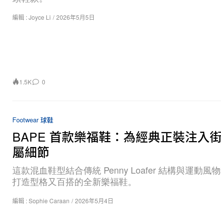
編輯 :
Joyce Li
/
2026年5月5日
1.5K
0
Footwear 球鞋
BAPE 首款樂福鞋：為經典正裝注入
屬細節
這款混血鞋型結合傳統 Penny Loafer 結構與運動
打造型格又百搭的全新樂福鞋。
編輯 :
Sophie Caraan
/
2026年5月4日