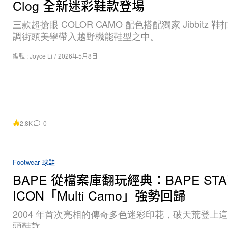
Clog 全新迷彩鞋款登場
三款超搶眼 COLOR CAMO 配色搭配獨家 Jibbitz 
調街頭美學帶入越野機能鞋型之中。
編輯 :
Joyce Li
/
2026年5月8日
2.8K
0
Footwear 球鞋
BAPE 從檔案庫翻玩經典：BAPE ST
ICON「Multi Camo」強勢回歸
2004 年首次亮相的傳奇多色迷彩印花，破天荒登上
頭鞋款。