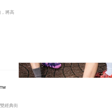
鞋扣，將高
A™
這雙經典街