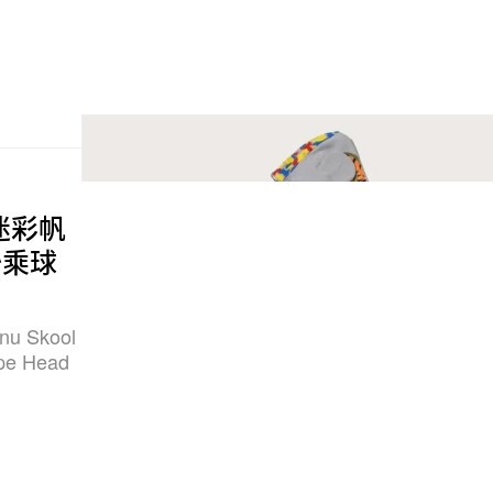
l：迷彩帆
聯乘球
 Skool
e Head