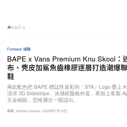
972
0
Footwear 球鞋
BAPE x Vans Premium Knu Skoo
布、麂皮加鯊魚齒橡膠逐層打造潮爆
鞋
兩款配色把 BAPE 標誌性迷彩與「STA」Logo 疊上 Knu
澎湃 3D Sidestripe、冰感棋盤格外底，再加上客製 Ap
五金細節，型格層次一眼認出。
編輯 :
Sophie Caraan
/
2026年7月10日