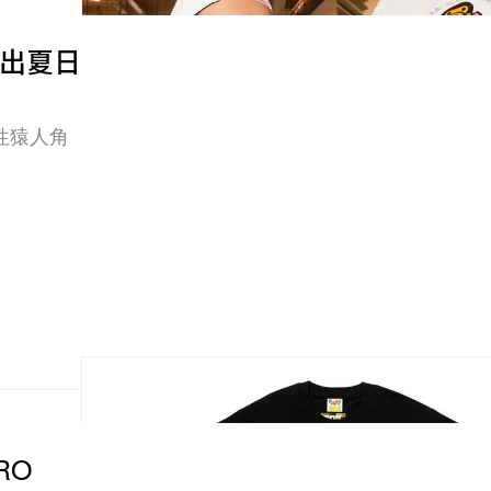
7 推出夏日
性猿人角
RO