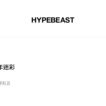
裝
球鞋
藝文
設計
音樂
生活
視頻
品牌
 年迷彩
球鞋及