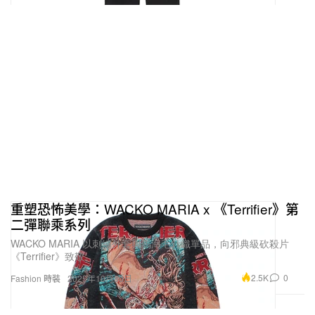
重塑恐怖美學：WACKO MARIA x 《Terrifier》第
二彈聯乘系列
WACKO MARIA 以刺繡外套與馬海毛針織單品，向邪典級砍殺片
《Terrifier》致敬。
2.5K
0
Fashion 時裝
2025年10月30日