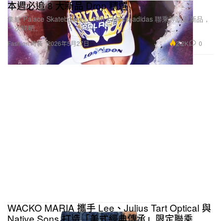
本週必追 8 大新品 Drop 精選
集結 Palace Skateboards、Kith x Messi adidas 聯乘等話題新品，
一次睇晒。
2.2K
0
Fashion 時裝
2026年5月27日
WACKO MARIA 攜手 Lee、Julius Tart Optical 與
Native Sons 打造「美式經典傳承」限定聯乘