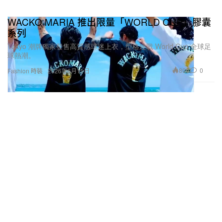
WACKO MARIA 推出限量「WORLD CUP」膠囊
系列
Tokyo 潮牌獨家發售高質感球迷上衣，型格迎戰 World Cup 全球足
球熱潮。
806
0
Fashion 時裝
2026年6月11日