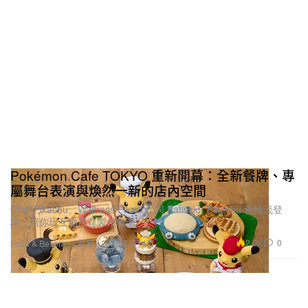
Pokémon Cafe TOKYO 重新開幕：全新餐牌、專
屬舞台表演與煥然一新的店內空間
Chef Pikachu、Waitress Pikachu 同 Patissier Pikachu 會輪流登
場，陪你玩互動芭菲製作表演。
2.0K
0
Food & Beverage 飲食
2026年6月4日