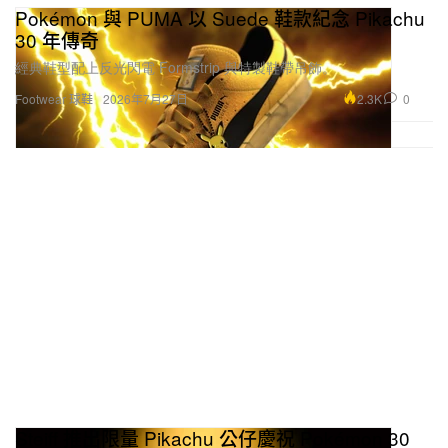
Pokémon 與 PUMA 以 Suede 鞋款紀念 Pikachu
30 年傳奇
經典鞋型配上反光閃電 Formstrip 與特製鞋帶吊飾。
2.3K
0
Footwear 球鞋
2026年7月27日
Steiff 推出限量 Pikachu 公仔慶祝 Pokémon 30