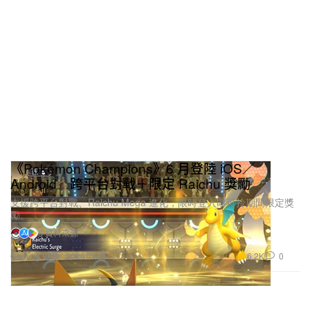
《Pokémon Champions》6 月登陸 iOS／
Android 跨平台對戰＋限定 Raichu 獎勵
支援跨平台對戰、Raichu Mega 進化，限時登入即可拎期間限定獎
勵。
5 資料來源
6.2K
0
Gaming 遊戲
2026年6月4日