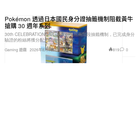
Pokémon 透過日本國民身分證抽籤機制阻截黃牛
搶購 30 週年系列
30th CELEBRATION MEGA 系列採用兩階段抽籤機制，已完成身分
驗證的粉絲將獲分配大部分中籤名額。
819
0
Gaming 遊戲
2026年8月6日