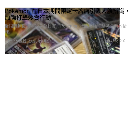
Pokémon 在日本期間限定卡牌店引入人臉辨識，
加強打擊炒賣行動
從限購到擬議中的身分核實，Pokémon 持續加強打擊轉售商的措
施。
456
0
Gaming 遊戲
2026年7月27日