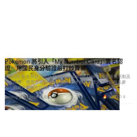
Pokémon 將引入「My Number Card」實名認
證 用國民身分驗證嚴打炒賣黨
由 2026 年 8 月起，部分 Pokémon Center Online 抽選販售活動及
官方比賽，將需透過 My Number Card 實名認證先至可以報名參
加，藉此打擊黃牛炒賣。
18.7K
0
Gaming 遊戲
2026年5月22日