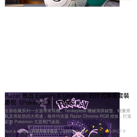
Razer 推出 Espeon & Umbreon 四件式聯乘套裝
慶祝《Pokémon》30 週年
全新收藏系列一次過帶來耳機、Tenkeyless 機械薄膜鍵盤、輕量滑
鼠及滑鼠墊四大周邊，每件均支援 Razer Chroma RGB 燈效，打造
完整 Pokémon 主題戰鬥桌面。
5.2K
0
Tech & Gadgets 科技與電子產品
2026年7月7日