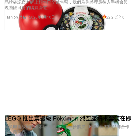
品牌確認官方網上預售已全數售罄，我們為你整理最後入手機會與
現階段可行的購買管道。
22.2K
0
Fashion 時裝
2026年7月10日
LEGO 推出震撼級 Pokémon 烈空座積木套裝在即
這款即將登場的積木版傳說龍，進一步擴展 LEGO 與遊戲品牌合作
的收藏陣容。