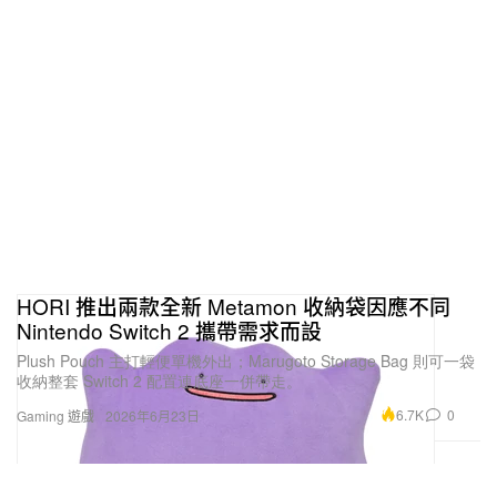
HORI 推出兩款全新 Metamon 收納袋因應不同
Nintendo Switch 2 攜帶需求而設
Plush Pouch 主打輕便單機外出；Marugoto Storage Bag 則可一袋
收納整套 Switch 2 配置連底座一併帶走。
6.7K
0
Gaming 遊戲
2026年6月23日