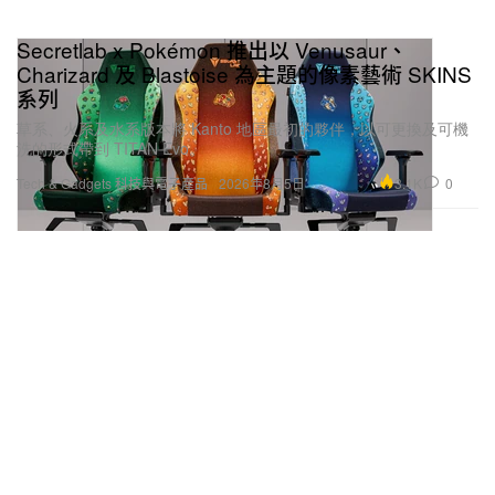
Secretlab x Pokémon 推出以 Venusaur、
Charizard 及 Blastoise 為主題的像素藝術 SKINS
系列
草系、火系及水系版本將 Kanto 地區最初的夥伴，以可更換及可機
洗的形式帶到 TITAN Evo。
3.1K
0
Tech & Gadgets 科技與電子產品
2026年8月5日