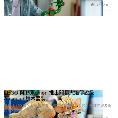
1.4K
0
Fashion 時裝
2026年7月9日
LEGO 與 Pokémon 推出關都火焰傳說級
Arcanine 積木套裝
這款 1,190 塊的收藏級模型，擁有可動關節、立體毛髮細節與多角
度展示玩法，無論放在房間或辦公桌都極具存在感。