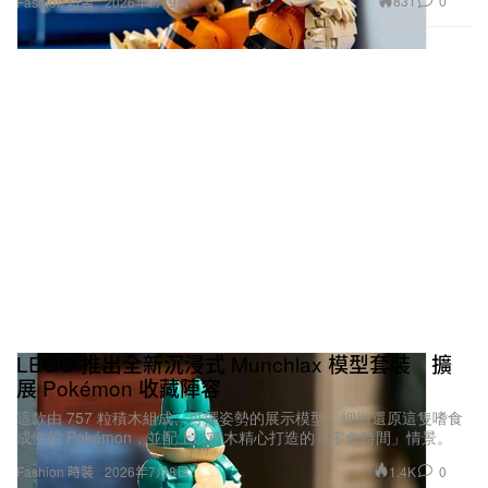
831
0
Fashion 時裝
2026年7月9日
LEGO 推出全新沉浸式 Munchlax 模型套裝 擴
展 Pokémon 收藏陣容
這款由 757 粒積木組成、可擺姿勢的展示模型，細緻還原這隻嗜食
成性的 Pokémon，並配上以積木精心打造的「零食時間」情景。
1.4K
0
Fashion 時裝
2026年7月8日