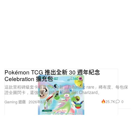
Pokémon TCG 推出全新 30 週年紀念
Celebration 擴充包
這款里程碑級套卡首度引入全新「Futuristic rare」稀有度、每包保
證全圖閃卡，還強勢回歸經典 Base Set Charizard。
25.7K
0
Gaming 遊戲
2026年6月3日