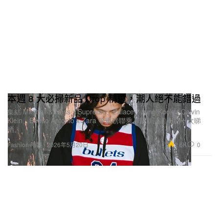
本週 8 大必掃新品 Drop 精選，潮人絕不能錯過
集結 Mitchell & Ness x Supreme、Palace、Jung Kook x Calvin
Klein、Benito Antonio x Zara 等重磅聯乘，最新話題單品一次睇
晒。
2.6K
0
Fashion 時裝
2026年5月20日