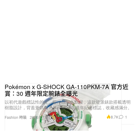
Pokémon x G-SHOCK GA‑110PKM‑7A 官方近
賞：30 週年限定腕錶全曝光
以初代遊戲標誌性的紅、藍、綠配色點綴，這款硬派錶款搭載透明
樹脂設計，背蓋更鐫刻 Pokémon 30 週年紀念標誌，收藏感滿分。
8.7K
1
Fashion 時裝
2026年7月3日