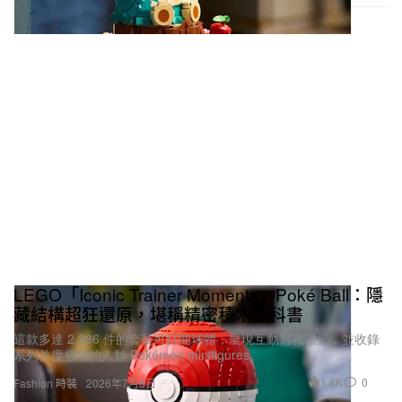
LEGO「Iconic Trainer Moments」Poké Ball：隱
藏結構超狂還原，堪稱精密積木教科書
這款多達 2,386 件的套裝可打開球體，呈現互動對戰場景，並收錄
系列首度登場的人類 Pokémon minifigures。
1.8K
0
Fashion 時裝
2026年7月8日