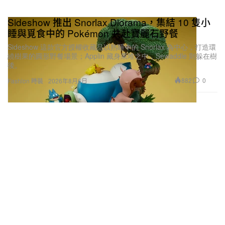
Sideshow 推出 Snorlax Diorama，集結 10 隻小
睡與覓食中的 Pokémon 共赴寶麗石野餐
Sideshow 這款官方授權收藏品以熟睡中的 Snorlax 為中心，打造環
繞樹果的圓形野餐場景；Applin 藏身果堆之中，Sewaddle 則躲在樹
後。
882
0
Fashion 時裝
2026年8月6日