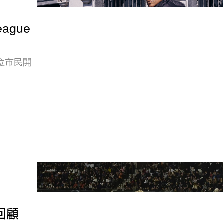
ague
 位市民開
彩回顧