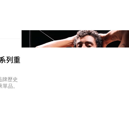
乘系列重
將品牌歷史
乘單品。