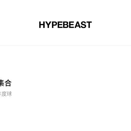
裝
球鞋
藝文
設計
音樂
生活
視頻
品牌
集合
「年度球