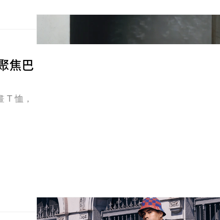
I」聚焦巴
T 恤，