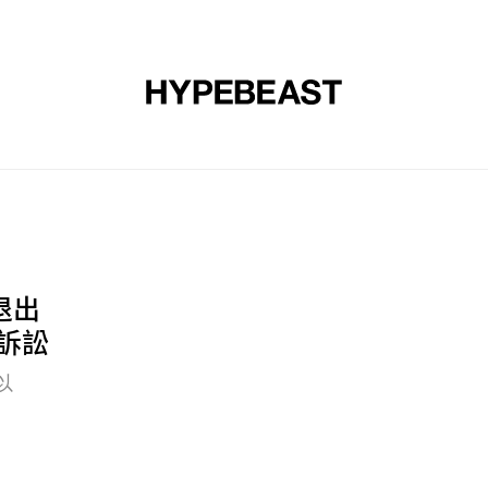
裝
球鞋
藝文
設計
音樂
生活
視頻
品牌
並退出
律訴訟
以