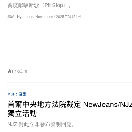
首度獻唱新歌〈Pit Stop〉。
編輯 :
Hypebeast Newsroom
/
2025年3月24日
1.4K
0
Music 音樂
首爾中央地方法院裁定 NewJeans/NJ
獨立活動
NJZ 對此立即發布聲明回應。