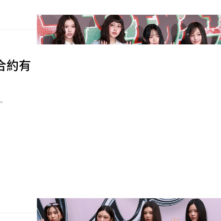
 合約有
司。