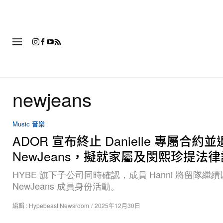
時
newjeans
Music 音樂
ADOR 宣布終止 Danielle 專屬合約
NewJeans，擬就家屬及閔熙珍提法
HYBE 旗下子公司同時確認，成員 Hanni 將留隊繼續
NewJeans 成員身份活動。
編輯 :
Hypebeast Newsroom
/
2025年12月30日