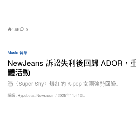
1.6K
0
Music 音樂
NewJeans 訴訟失利後回歸 ADOR，
體活動
憑〈Super Shy〉爆紅的 K-pop 女團強勢回歸。
編輯 :
Hypebeast Newsroom
/
2025年11月13日