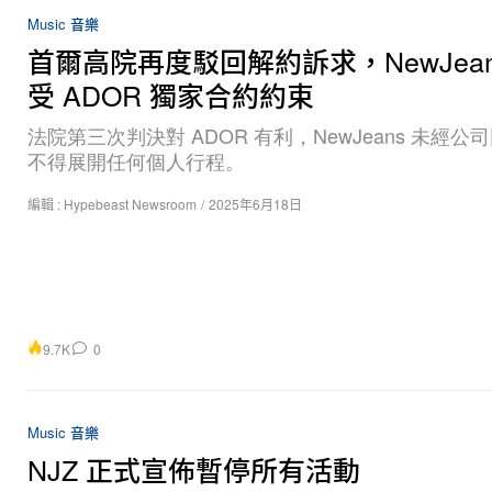
Music 音樂
首爾高院再度駁回解約訴求，NewJean
受 ADOR 獨家合約約束
法院第三次判決對 ADOR 有利，NewJeans 未經公
不得展開任何個人行程。
編輯 :
Hypebeast Newsroom
/
2025年6月18日
9.7K
0
Music 音樂
NJZ 正式宣佈暫停所有活動