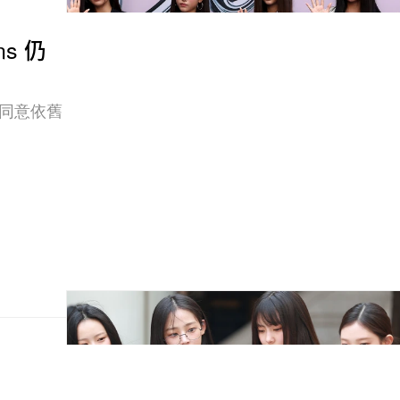
s 仍
司同意依舊