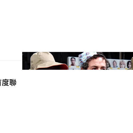
出首度聯
。