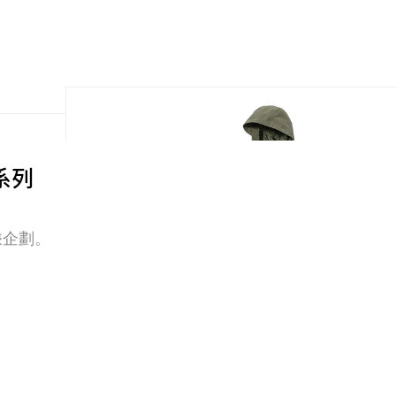
乘系列
聯乘企劃。