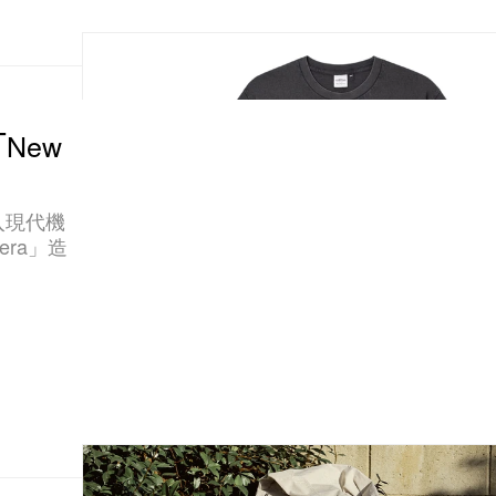
「New
入現代機
era」造