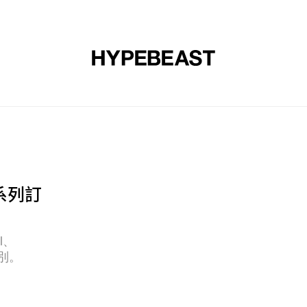
裝
球鞋
藝文
設計
音樂
生活
視頻
品牌
秋冬系列訂
l、
格類別。