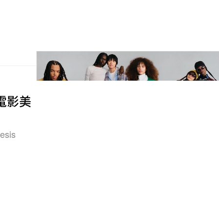
n》電影美
sis