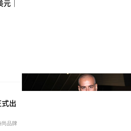
萬美元｜
 正式出
時尚品牌