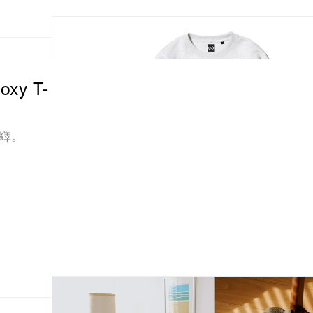
y T-
演繹。