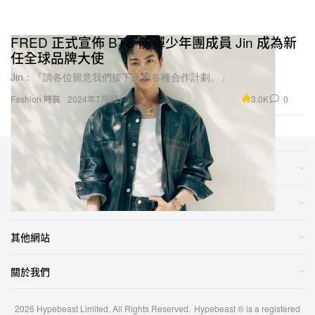
FRED 正式宣佈 BTS 防彈少年團成員 Jin 成為新
任全球品牌大使
Jin：「請各位留意我們接下來的各種合作計劃。」
3.0K
0
Fashion 時裝
2024年7月9日
類別
網店
其他網站
關於我們
2026
Hypebeast Limited
. All Rights Reserved.
Hypebeast ® is a registered