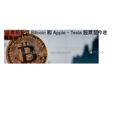
10 年前投資 Bitcoin 和 Apple、Tesla 股票至今收
益為何？
翻了 2,000 倍不止。
77
0
Tech & Gadgets 科技與電子產品
2021年6月22日