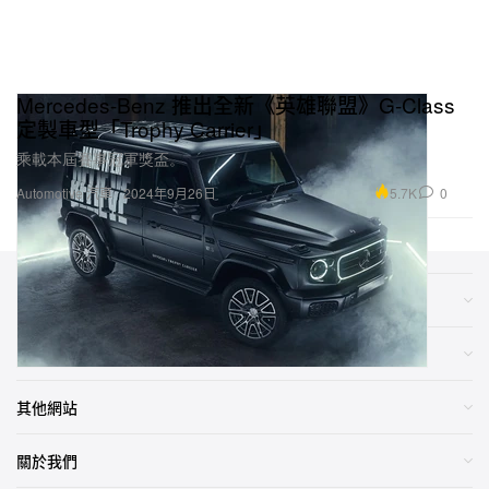
Mercedes-Benz 推出全新《英雄聯盟》G-Class
定製車型「Trophy Carrier」
乘載本屆賽事冠軍獎盃。
5.7K
0
Automotive 汽車
2024年9月26日
類別
網店
其他網站
關於我們