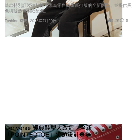
這款特別訂製褲款採用專為零售商重新打版的全新版型，並提供黑
色與靛藍色兩款配色。
1.2K
0
Fashion 時裝
2026年7月29日
Converse 經典鞋型大改造：全新
「POINTEDTOE」尖頭設計登場