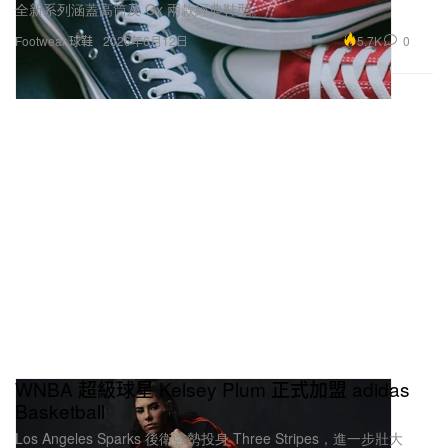
全新系列涵蓋高筒及 Ox 兩款經典鞋型。
5.7K
0
Footwear 球鞋
2026年6月12日
WNBA 超級球星 Kelsey Plum 正式加盟 adidas
Basketball
Los Angeles Sparks 後衛強勢投身 Three Stripes，進一步壯大