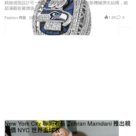
精緻戒指設計可一秒變身吊墜項鍊，並搭載創新機械彈出結構，細
節滿載收藏價值。
1.3K
0
Fashion 時裝
2026年6月12日
New York City 聯同市長 Zohran Mamdani 推出親
民價 NYC 世界盃球衣