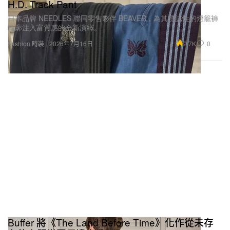
H.D. Track Pant
日本品牌 NEEDLES 聯同零售夥伴 BEAVER，為其標誌性的燈籠褲
輪廓注入富質感的全新演繹。
2.7K
0
Fashion 時裝
2026年7月16日
Buffer 將《The Land Before Time》化作從未存