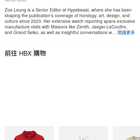
Zoe Leung is a Senior Editor at Hypebeast, where she has been
shaping the publication’s coverage of horology, art, design, and
culture since 2023. Her extensive watch reporting spans exclusive
manufacture visits with Maisons like Zenith, Jaeger-LeCoultre,
and Grand Seiko, as well as insightful conversations w…
閱讀更多
前往 HBX 購物
在 Instagram 查看這則貼文
Butter Goods
Butter Goods
Butter Goods
Dragon Tricot Jacket
Paint Tee
Terrain Tee