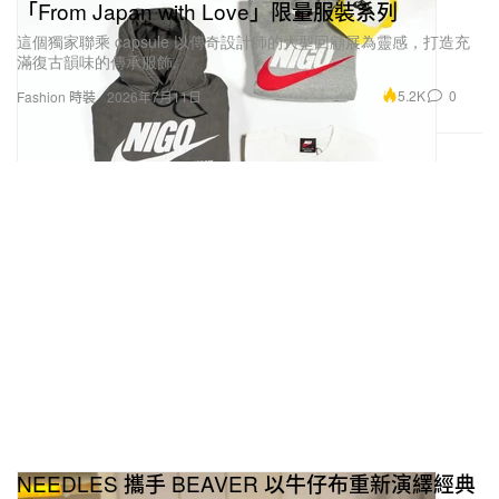
「From Japan with Love」限量服裝系列
這個獨家聯乘 capsule 以傳奇設計師的大型回顧展為靈感，打造充
滿復古韻味的傳承服飾。
5.2K
0
Fashion 時裝
2026年7月11日
NEEDLES 攜手 BEAVER 以牛仔布重新演繹經典