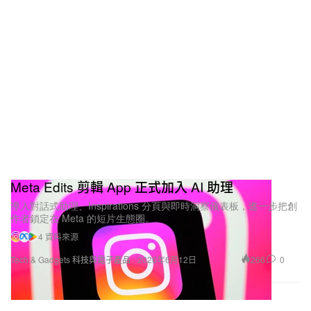
Meta Edits 剪輯 App 正式加入 AI 助理
導入對話式助理、Inspirations 分頁與即時洞察儀表板，進一步把創
作者鎖定在 Meta 的短片生態圈。
4 資料來源
266
0
Tech & Gadgets 科技與電子產品
2026年6月12日