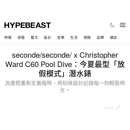
時裝
球鞋
藝文
設計
音樂
生活
視頻
品牌
網店
seconde/seconde/ x Christopher
Ward C60 Pool Dive：今夏最型「放
假模式」潛水錶
為度假重新定義報時，用玩味設計記錄每一刻輕鬆時
光。
1 of 6