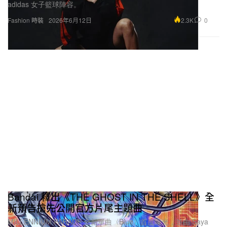
adidas 女子籃球陣容。
2.3K
0
Fashion 時裝
2026年6月12日
Bandai 釋出《THE GHOST IN THE SHELL》全
新預告搶先公開官方片尾主題曲
MILLENNIUM PARADE 全新單曲〈Blue〉首度曝光，並由 Saya