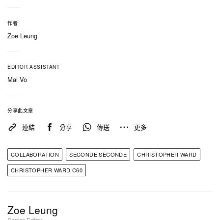
酒杯顯示「max units」，氦氣排放閥亦鐳射雕刻熱
帶小島圖案，玩味十足。
作者
Zoe Leung
翻至錶背，可見標誌性圖案再現——潛水員這回換上
夾腳拖、塗好防曬，手上還端著無酒精調飲。即使設
EDITOR ASSISTANT
定充滿趣味，腕錶本身依然稱職，具備 200 米防水性
Mai Vo
能，搭載穩定的 Sellita SW200-1 自動機芯，動力儲
存可達 38 小時。
分享此文章
C60 Pool Diver 採期間限定預訂形式發售，只能透過
連結
分享
傳送
更多
Christopher Ward 官網入手
，開放至 2026 年 6 月
24 日，並預計於 7 月中旬起陸續出貨。錶款可搭配
COLLABORATION
SECONDE SECONDE
CHRISTOPHER WARD
亮眼藍、白或橙色 Aquaflex 膠帶，售價為 1,250 美
CHRISTOPHER WARD C60
元，完美襯托海灘度假造型；偏好經典風格者則可選
配三節不鏽鋼 Bader 金屬鍊帶版本，售價為 1,475
Zoe Leung
美元。
Senior Editor