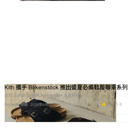
Kith 攜手 Birkenstock 推出盛夏必備鞋履聯乘系列
主打 Zurich 涼鞋與 Amsterdam 木屐鞋款。
2.5K
0
Footwear 球鞋
2026年6月12日