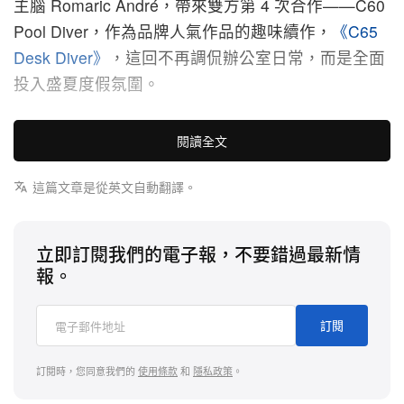
主腦 Romaric André，帶來雙方第 4 次合作——C60
Pool Diver，作為品牌人氣作品的趣味續作，
《C65
Desk Diver》
，這回不再調侃辦公室日常，而是全面
投入盛夏度假氛圍。
被定位為「減壓潛水錶」，這枚作品沿用 C60
閱讀全文
Trident Reef 強悍結構，卻換上一本帶點冷調幽默的
度假指南。與其說是嚴肅的深潛工具，不如說 C60
這篇文章是從英文自動翻譯。
Pool Diver 專為懂得有目的地放鬆的管理階層而設，
以戲謔筆調描繪錶迷真正休假時的日常。
立即訂閱我們的電子報，不要錯過最新情
報。
41 mm 不鏽鋼錶殼搭配陶瓷錶圈之下，傳統潛水刻
度被一枚主打「自我精進」的趣味錶盤取代。啞白噴
訂閱
砂面盤劃分為 5 大色塊區域，分別對應池畔閱讀、日
光浴、徹底放空、為「炫耀」而自拍，以及最後的反
訂閱時，您同意我們的
使用條款
和
隱私政策
。
思人生時刻。幽默感延伸至細節：日期窗改以馬天尼