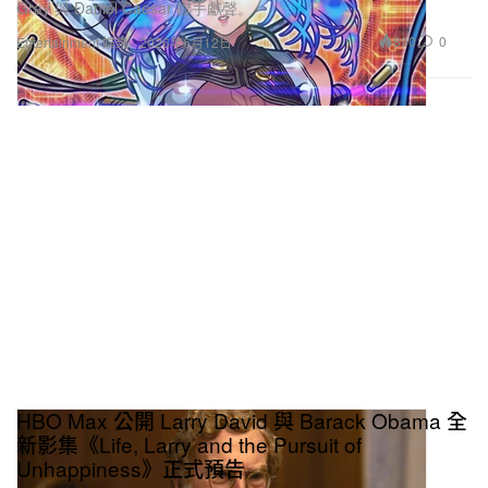
Gray 與 Daniel Caesar 聯手獻聲。
890
0
Entertainment 娛樂
2026年6月12日
HBO Max 公開 Larry David 與 Barack Obama 全
新影集《Life, Larry and the Pursuit of
Unhappiness》正式預告