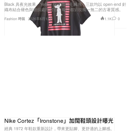
Black 具夜光效果、Yellow 採立體絨毛觸感，三款均以 open-end 針
織布結合褪色與磨損處理打造，每件都呈現獨一無二的古著質感。
1.1K
0
Fashion 時裝
2026年6月12日
Nike Cortez「Ironstone」加闊鞋頭設計曝光
經典 1972 年鞋款重新設計，帶來更貼腳、更舒適的上腳感。