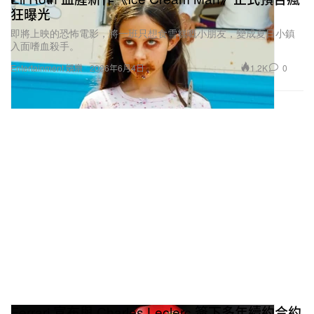
狂曝光
即將上映的恐怖電影，將一班只想食雪糕嘅小朋友，變成夏日小鎮
入面嗜血殺手。
1.2K
0
Entertainment 娛樂
2026年6月4日
Ferrari 宣布與 Charles Leclerc 簽下多年續約合約