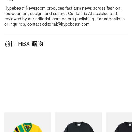
「Sinister Pack」，為現有 7 位可操作角色帶來替換
Hypebeast Newsroom produces fast-turn news across fashion,
服裝，另追加 5 件 Batcave 新物件以及一台全新
footwear, art, design, and culture. Content is AI-assisted and
reviewed by our editorial team before publishing. For corrections
Batmobile。
or inquiries, contact editorial@hypebeast.com.
由 TT Games 開發的本作，憑藉流暢多變的戰鬥系
前往 HBX 購物
統與紮實的漫畫世界觀，早已樹立闔家向動作遊戲的
新標竿。如今把這趟開放世界冒險帶到 Nintendo 混
合式主機，亦意味將這款「終極超級英雄體驗」推向
更龐大的玩家群。至於已在 PlayStation 5、Xbox
Series X/S 與 PC 入手遊戲的用戶，同樣不會被排除
在本次擴充更新之外。已擁有《
LEGO Batman:
Legacy of the Dark Knight
》的玩家，只需額外支付
25 美元，即可升級獲得 Deluxe 內容，率先完整解鎖
「Legacy Collection」，迎接今秋正式登場的
adidas Originals
Gramicci
Gramicci
「Mayhem」更新。
Adidas Originals X Brain
Flame Tee
One Point Logo
Dead Disney Football Jersey
立即購入
立即購入