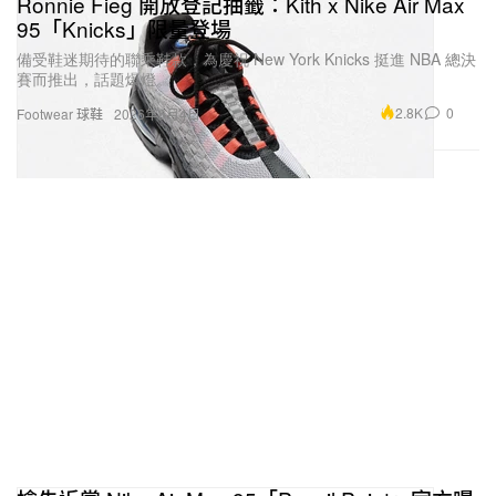
Ronnie Fieg 開放登記抽籤：Kith x Nike Air Max
95「Knicks」限量登場
備受鞋迷期待的聯乘鞋款，為慶祝 New York Knicks 挺進 NBA 總決
賽而推出，話題爆燈。
2.8K
0
Footwear 球鞋
2026年6月4日