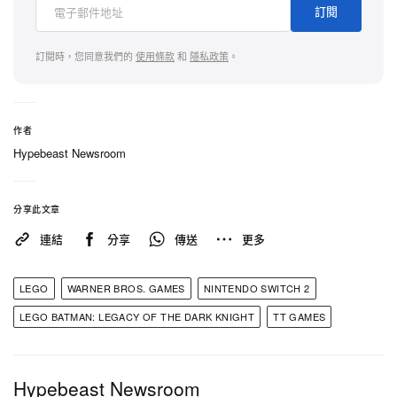
偏好實體收藏的《
LEGO Batman: Legacy of the
訂閱
Dark Knight
》玩家，絕對有理由升級入手高階版本。
實體 Deluxe Edition 附送限量「Retro Video Game
訂閱時，您同意我們的
使用條款
和
隱私政策
。
Batman」人偶，此高人氣收藏以紫色像素風呈現，
向 1989 年於 NES 推出的經典 Sunsoft 作品致敬。
凡預購 Nintendo Switch 2 任一版本，即可率先獲得
作者
Hypebeast Newsroom
專屬「
Dark Knight Returns
」造型。選購 Deluxe 版
本的玩家，更可自 9 月 15 日起享有 3 日搶先遊玩
權。
分享此文章
連結
分享
傳送
更多
Nintendo Switch 2 版本推出之日，亦是「Mayhem
Collection」擴充內容於全平台同步上線的時間。這
LEGO
WARNER BROS. GAMES
NINTENDO SWITCH 2
款份量十足的 DLC 為開放世界 Gotham City 注入新
LEGO BATMAN: LEGACY OF THE DARK KNIGHT
TT GAMES
鮮變化，讓玩家可以化身 The Joker 與 Harley Quinn
恣意破壞，在專屬「Mayhem Mode」中製造混亂，
或挑戰全新的反派視角劇情任務。額外內容還包括
Hypebeast Newsroom