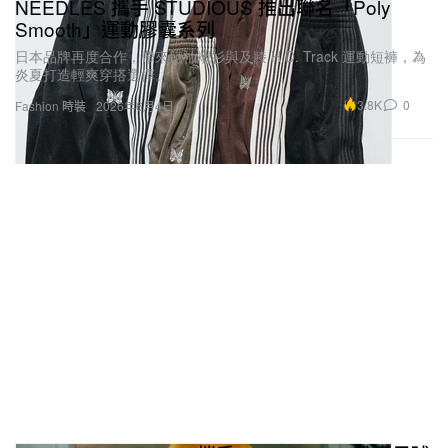
NEEDLES 攜手 STUDIOUS 推出聯名「Poly
Smooth」運動膠囊系列
日本品牌再度合作，帶來短袖襯衫與及膝 H.D. Track 運動短褲，為
炎夏打造輕爽穿搭選擇。
3.8K
0
Fashion 時裝
2026年6月4日