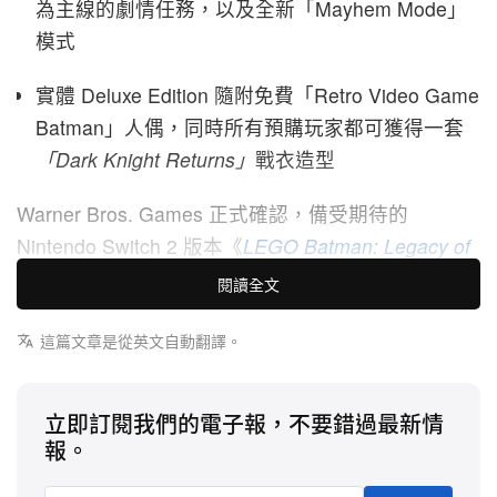
為主線的劇情任務，以及全新「Mayhem Mode」
模式
實體 Deluxe Edition 隨附免費「Retro Video Game
Batman」人偶，同時所有預購玩家都可獲得一套
「Dark Knight Returns」
戰衣造型
Warner Bros. Games 正式確認，備受期待的
Nintendo Switch 2 版本《
LEGO Batman: Legacy of
the Dark Knight
》將於 9 月 18 日推出。早前在首波
閱讀全文
多平台發售時未能參與的玩家，終於可以親身體驗此
作——系列史上評價最高的作品。屆時遊戲亦會同步
這篇文章是從英文自動翻譯。
推出全新「
Mayhem Collection
」DLC，並提供售價
70 美元的 Standard Edition 與 90 美元的 Deluxe
立即訂閱我們的電子報，不要錯過最新情
Edition 兩種版本可供選擇。
報。