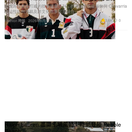
這個為世界盃打造的聯乘膠囊系列，把球場實戰級服飾與 Chavarria
標誌性比例剪裁及跨文化敘事完美融合。
3.6K
0
Fashion 時裝
2026年6月4日
Ralph Lauren 盡顯主場風範：時尚登陸 Pebble
Beach