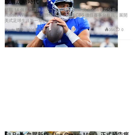
啟解說新時代
征戰 14 個賽季並捧起過一座 Super Bowl 獎盃的傳奇四分衛
Russell Wilson，正式掛靴退役，轉戰 CBS 擔任賽事分析員，展開
美式足球生涯新一章。
356
0
Sports 體育
2026年6月4日
Eli Roth 血腥新作《Ice Cream Man》正式預告瘋