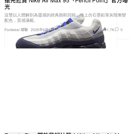
光
這雙以人體解剖為靈感的經典跑鞋回歸，換上仿石墨鉛筆灰階漸變
配色，質感滿載。
1.7K
0
Footwear 球鞋
2026年6月4日