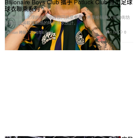
Billionaire Boys Club 攜手 Potluck Club 推出足球
球衣聯乘系列
由 Pharrell 主理的街頭潮牌聯同摘星餐廳，將曼哈頓唐人街的街坊
故事化成滿載運動感的時尚球衣設計。
1.0K
0
Fashion 時裝
2026年6月4日