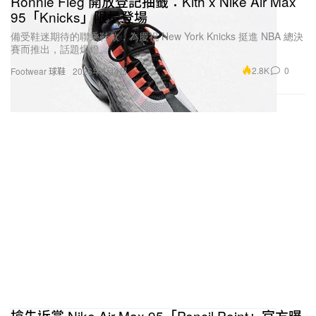
Ronnie Fieg 開放登記抽籤：Kith x Nike Air Max
95「Knicks」限量登場
備受鞋迷期待的聯乘鞋款，為慶祝 New York Knicks 挺進 NBA 總決
賽而推出，話題爆燈。
2.8K
0
Footwear 球鞋
2026年6月4日
搶先近賞 Nike Air Max 95「Pencil Point」官方曝