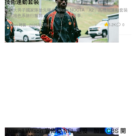
技術運動套裝
加拿大男子國家隊搶先曝光 Nike x NOCTA「X2」高機能運動套裝
與大地色系旅行服飾，迎戰最新一場賽事。
5.2K
0
Fashion 時裝
2026年6月4日
Russell Wilson 宣佈從 NFL 退役 加盟 CBS 開