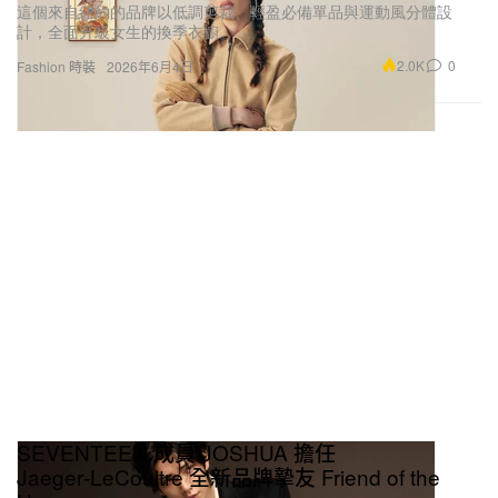
這個來自紐約的品牌以低調剪裁、輕盈必備單品與運動風分體設
計，全面升級女生的換季衣櫥。
2.0K
0
Fashion 時裝
2026年6月4日
SEVENTEEN 成員 JOSHUA 擔任
Jaeger‑LeCoultre 全新品牌摯友 Friend of the