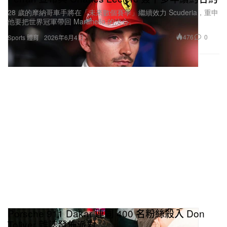
28 歲的摩納哥車手將在「未來數個賽季」繼續效力 Scuderia，重申
他要把世界冠軍帶回 Maranello 的決心。
476
0
Sports 體育
2026年6月4日
Porsche 911 Dakar 連同 400 名粉絲殺入 Don
Toliver 雜誌發佈派對