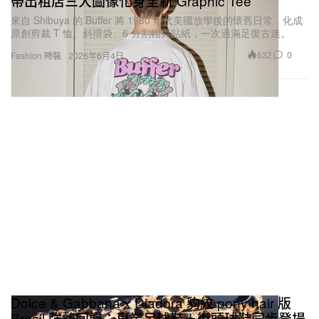
帶出租店三大圖像化身全新 Graphic Tee
來自 Shibuya 的 Buffer 將 1980 年代美國放學後的懷舊日常，化成
原創剪裁 T 恤、斜揹袋、6 分割帽與貼紙，一次過滿足復古迷。
632
0
Fashion 時裝
2026年6月4日
Dolce & Gabbana x Diadora 豹紋 pony hair 版
Brasil 強勢回歸：專業足球鞋＋街頭球鞋同步登場