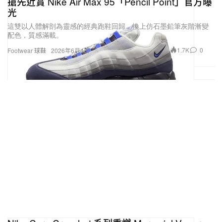
搶先近賞 Nike Air Max 95「Pencil Point」官方曝
光
這雙以人體解剖為靈感的經典跑鞋回歸，換上仿石墨鉛筆灰階漸變
配色，質感滿載。
1.7K
0
Footwear 球鞋
2026年6月4日