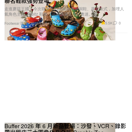
聯名鞋款強勢登場
走進蘑菇王國！今次聯乘系列網羅經典洞洞鞋、厚底款式，加埋人
氣角色主題 Jibbitz 鞋飾，一次過滿足馬利奧迷。
5.5K
0
Footwear 球鞋
2026年6月4日
Buffer 2026 年 6 月新品登場：沙發、VCR、錄影